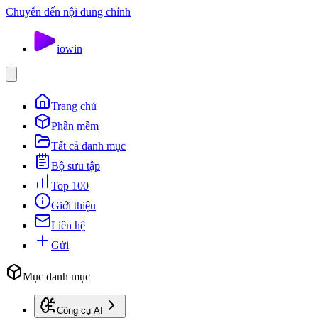
Chuyển đến nội dung chính
io
win
Trang chủ
Phần mềm
Tất cả danh mục
Bộ sưu tập
Top 100
Giới thiệu
Liên hệ
Gửi
Mục danh mục
Công cụ AI