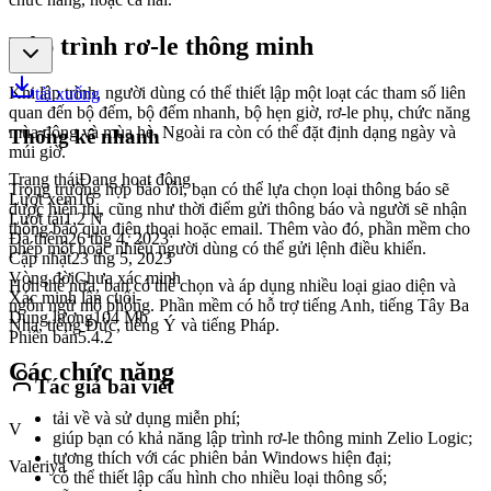
Lập trình rơ-le thông minh
Khi lập trình, người dùng có thể thiết lập một loạt các tham số liên
tải xuống
quan đến bộ đếm, bộ đếm nhanh, bộ hẹn giờ, rơ-le phụ, chức năng
mùa đông và mùa hè. Ngoài ra còn có thể đặt định dạng ngày và
Thống kê nhanh
múi giờ.
Trạng thái
Đang hoạt động
Trong trường hợp báo lỗi, bạn có thể lựa chọn loại thông báo sẽ
Lượt xem
16
được hiển thị, cũng như thời điểm gửi thông báo và người sẽ nhận
Lượt tải
1,2 N
thông báo qua điện thoại hoặc email. Thêm vào đó, phần mềm cho
Đã thêm
26 thg 4, 2023
phép một hoặc nhiều người dùng có thể gửi lệnh điều khiển.
Cập nhật
23 thg 5, 2023
Vòng đời
Chưa xác minh
Hơn thế nữa, bạn có thể chọn và áp dụng nhiều loại giao diện và
Xác minh lần cuối
-
ngôn ngữ mô phỏng. Phần mềm có hỗ trợ tiếng Anh, tiếng Tây Ba
Dung lượng
104 Mb
Nha, tiếng Đức, tiếng Ý và tiếng Pháp.
Phiên bản
5.4.2
Các chức năng
Tác giả bài viết
tải về và sử dụng miễn phí;
V
giúp bạn có khả năng lập trình rơ-le thông minh Zelio Logic;
tương thích với các phiên bản Windows hiện đại;
Valeriya
có thể thiết lập cấu hình cho nhiều loại thông số;