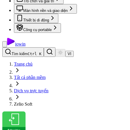
Trò chơi và giải trí
Màn hình nền và giao diện
Thiết bị di động
Công cụ portable
io
win
Tìm kiếm
Ctrl K
VI
Trang chủ
Tất cả phần mềm
Dịch vụ trực tuyến
Zelio Soft