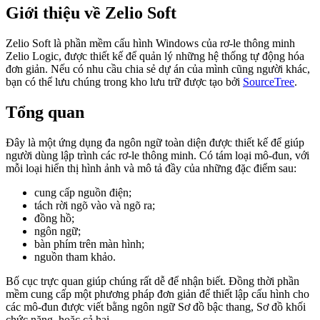
Giới thiệu về Zelio Soft
Zelio Soft là phần mềm cấu hình Windows của rơ-le thông minh
Zelio Logic, được thiết kế để quản lý những hệ thống tự động hóa
đơn giản. Nếu có nhu cầu chia sẻ dự án của mình cũng người khác,
bạn có thể lưu chúng trong kho lưu trữ được tạo bởi
SourceTree
.
Tổng quan
Đây là một ứng dụng đa ngôn ngữ toàn diện được thiết kế để giúp
người dùng lập trình các rơ-le thông minh. Có tám loại mô-đun, với
mỗi loại hiển thị hình ảnh và mô tả đầy của những đặc điểm sau:
cung cấp nguồn điện;
tách rời ngõ vào và ngõ ra;
đồng hồ;
ngôn ngữ;
bàn phím trên màn hình;
nguồn tham khảo.
Bố cục trực quan giúp chúng rất dễ để nhận biết. Đồng thời phần
mềm cung cấp một phương pháp đơn giản để thiết lập cấu hình cho
các mô-đun được viết bằng ngôn ngữ Sơ đồ bậc thang, Sơ đồ khối
chức năng, hoặc cả hai.