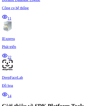
Công cụ hệ thống
11
IExpress
Phát triển
22
DeepFaceLab
Đồ họa
14