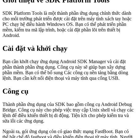
Giới thiệu về SDK Platform Tools
SDK Platform Tools là một thành phần ứng dụng chính thức dành
cho môi trường phát triển được cài đặt trên máy tính xách tay hoặc
PC chạy hệ điều hành Windows OS. Bạn có thể phát triển phần
mềm, kiểm tra mã lập trình, hoặc cài đặt phần lõi trên thiết bị
Android.
Cài đặt và khởi chạy
Bạn cần khởi chạy ứng dụng Android SDK Manager và cài đặt
phần thành phần ứng dụng. Công cụ này sẽ giúp bạn xây dựng
phần mềm. Bạn có thể bổ sung Các công cụ nền tảng bằng dòng
lệnh. Bạn cần kết nối điện thoại và máy tính qua cổng USB.
Công cụ
Thành phần ứng dụng của SDK bao gồm công cụ Android Debug
Bridge. Công cụ này cho phép việc truy cập Unix shell và chạy các
lệnh để điều khiển thiết bị di động. Tiện ích cho phép kiểm tra và
sửa lỗi các ứng dụng.
Ngoài ra, gói ứng dụng còn có giao thức mạng FastBoot. Bạn có
thể bật chế độ fastboot và điều khiển điện thoại từ máy tính. Người