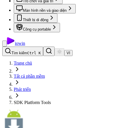
Trò chơi và giải trí
Màn hình nền và giao diện
Thiết bị di động
Công cụ portable
io
win
Tìm kiếm
Ctrl K
VI
Trang chủ
Tất cả phần mềm
Phát triển
SDK Platform Tools