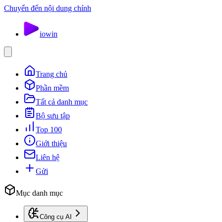
Chuyển đến nội dung chính
io
win
Trang chủ
Phần mềm
Tất cả danh mục
Bộ sưu tập
Top 100
Giới thiệu
Liên hệ
Gửi
Mục danh mục
Công cụ AI