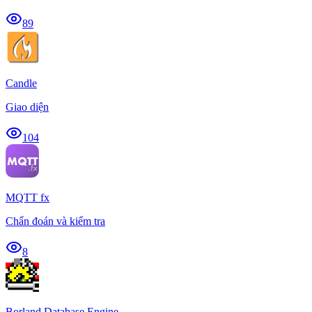
89
Candle
Giao diện
104
MQTT fx
Chẩn đoán và kiểm tra
8
Borland Database Engine