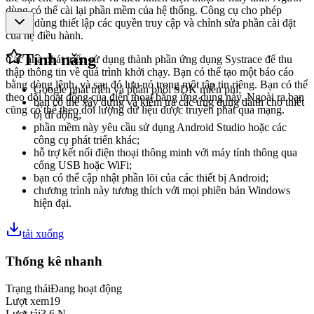
dùng có thể cài lại phần mềm của hệ thống. Công cụ cho phép
người dùng thiết lập các quyền truy cập và chỉnh sửa phần cài đặt
của hệ điều hành.
Tính năng
Các nhà phát triển sử dụng thành phần ứng dụng Systrace để thu
thập thông tin về quá trình khởi chạy. Bạn có thể tạo một báo cáo
bằng dòng lệnh, và sau đó lưu nó trong một tập tin riêng. Bạn có thể
Google phát triển và phân phối SDK miễn phí;
theo dõi hoạt động của điện thoại bằng ứng dụng này. Ngoài ra bạn
bạn có thể xây dựng và kiểm tra các ứng dụng dành cho thiết
cũng có thể theo dõi lượng dữ liệu được truyền phát qua mạng.
bị di động;
phần mềm này yêu cầu sử dụng Android Studio hoặc các
công cụ phát triển khác;
hỗ trợ kết nối điện thoại thông minh với máy tính thông qua
cổng USB hoặc WiFi;
bạn có thể cập nhật phần lõi của các thiết bị Android;
chương trình này tương thích với mọi phiên bản Windows
hiện đại.
tải xuống
Thống kê nhanh
Trạng thái
Đang hoạt động
Lượt xem
19
Lượt tải
3,6 N