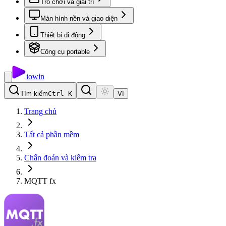
Trò chơi và giải trí
Màn hình nền và giao diện
Thiết bị di động
Công cụ portable
io
win
Tìm kiếm
Ctrl K
VI
Trang chủ
Tất cả phần mềm
Chẩn đoán và kiểm tra
MQTT fx