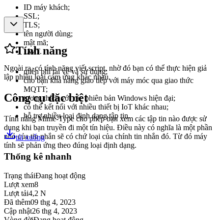
ID máy khách;
SSL;
TLS;
tên người dùng;
mật mã;
Tính năng
LWT.
Ngoài ra, có tính năng viết script, nhờ đó bạn có thể thực hiện giả
miễn phí tải về và sử dụng;
lập nhiều loại cảm ứng khác nhau.
cho bạn khả năng giao tiếp với máy móc qua giao thức
MQTT;
Công cụ đặc biệt
tương thích với các phiên bản Windows hiện đại;
có thể kết nối với nhiều thiết bị IoT khác nhau;
hỗ trợ nhiều loại định dạng tập tin.
Tính năng Mime-Type cho phép bạn xem các tập tin nào được sử
dụng khi bạn truyền đi một tín hiệu. Điều này có nghĩa là một phần
nhỏ của tin nhắn sẽ có chứ loại của chính tin nhắn đó. Từ đó máy
tải xuống
tính sẽ phản ứng theo đúng loại định dạng.
Thống kê nhanh
Trạng thái
Đang hoạt động
Lượt xem
8
Lượt tải
4,2 N
Đã thêm
09 thg 4, 2023
Cập nhật
26 thg 4, 2023
Vòng đời
Đang hoạt động