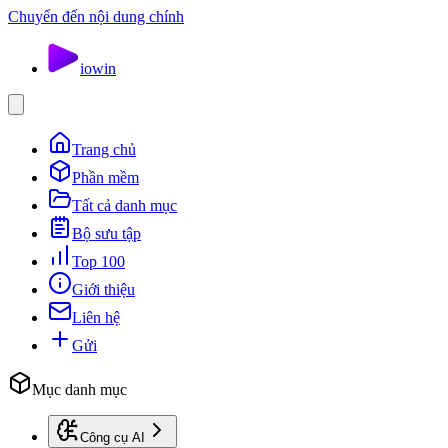
Chuyển đến nội dung chính
io
win
Trang chủ
Phần mềm
Tất cả danh mục
Bộ sưu tập
Top 100
Giới thiệu
Liên hệ
Gửi
Mục danh mục
Công cụ AI