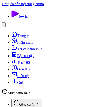
Chuyển đến nội dung chính
io
win
Trang chủ
Phần mềm
Tất cả danh mục
Bộ sưu tập
Top 100
Giới thiệu
Liên hệ
Gửi
Mục danh mục
Công cụ AI