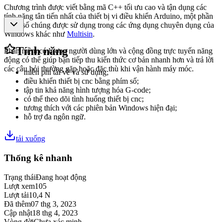
Chương trình được viết bằng mã C++ tối ưu cao và tận dụng các
tính năng tân tiến nhất của thiết bị vi điều khiển Arduino, một phần
trong số chúng được sử dụng trong các ứng dụng chuyên dụng của
Windows khác như
Multisin
.
Tính năng
Phần mềm có lượng người dùng lớn và cộng đồng trực tuyến năng
động có thể giúp bạn tiếp thu kiến thức cơ bản nhanh hơn và trả lời
các câu hỏi thường gặp hoặc đặc thù khi vận hành máy móc.
miễn phí tải về và sử dụng;
điều khiển thiết bị cnc bằng phím số;
tập tin khả năng hình tượng hóa G-code;
có thể theo dõi tình huống thiết bị cnc;
tương thích với các phiên bản Windows hiện đại;
hỗ trợ đa ngôn ngữ.
tải xuống
Thống kê nhanh
Trạng thái
Đang hoạt động
Lượt xem
105
Lượt tải
10,4 N
Đã thêm
07 thg 3, 2023
Cập nhật
18 thg 4, 2023
Vòng đời
Chưa xác minh