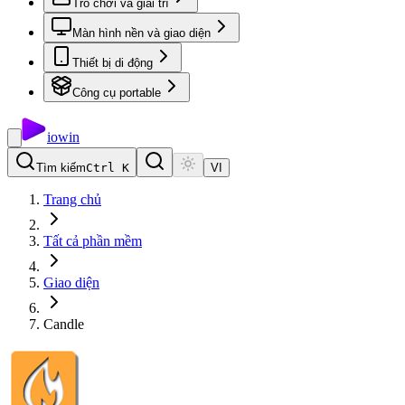
Trò chơi và giải trí
Màn hình nền và giao diện
Thiết bị di động
Công cụ portable
io
win
Tìm kiếm
Ctrl K
VI
Trang chủ
Tất cả phần mềm
Giao diện
Candle