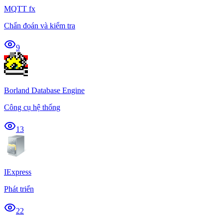
MQTT fx
Chẩn đoán và kiểm tra
9
Borland Database Engine
Công cụ hệ thống
13
IExpress
Phát triển
22