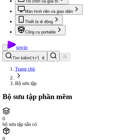
Trò chơi và giải trí
Màn hình nền và giao diện
Thiết bị di động
Công cụ portable
io
win
Tìm kiếm
Ctrl K
Trang chủ
Bộ sưu tập
Bộ sưu tập phần mềm
0
bộ sưu tập sẵn có
0