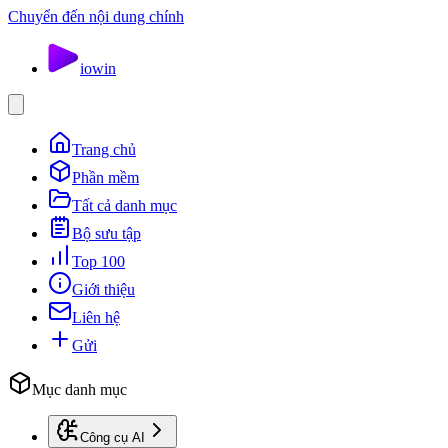
Chuyển đến nội dung chính
io
win
Trang chủ
Phần mềm
Tất cả danh mục
Bộ sưu tập
Top 100
Giới thiệu
Liên hệ
Gửi
Mục danh mục
Công cụ AI