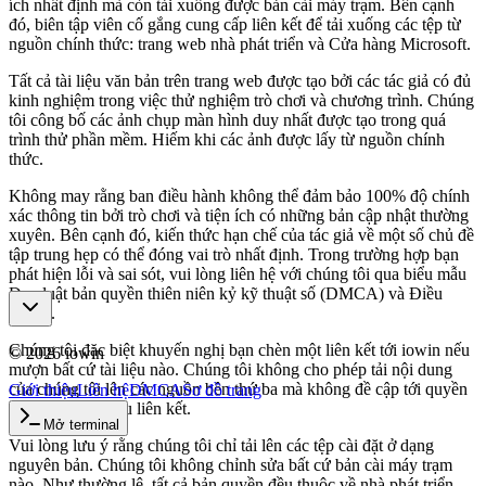
ích nhất định mà còn tải xuống được bản cài máy trạm. Bên cạnh
đó, biên tập viên cố gắng cung cấp liên kết để tải xuống các tệp từ
nguồn chính thức: trang web nhà phát triển và Cửa hàng Microsoft.
Tất cả tài liệu văn bản trên trang web được tạo bởi các tác giả có đủ
kinh nghiệm trong việc thử nghiệm trò chơi và chương trình. Chúng
tôi công bố các ảnh chụp màn hình duy nhất được tạo trong quá
trình thử phần mềm. Hiếm khi các ảnh được lấy từ nguồn chính
thức.
Không may rằng ban điều hành không thể đảm bảo 100% độ chính
xác thông tin bởi trò chơi và tiện ích có những bản cập nhật thường
xuyên. Bên cạnh đó, kiến thức hạn chế của tác giả về một số chủ đề
tập trung hẹp có thể đóng vai trò nhất định. Trong trường hợp bạn
phát hiện lỗi và sai sót, vui lòng liên hệ với chúng tôi qua biểu mẫu
Đạo luật bản quyền thiên niên kỷ kỹ thuật số (DMCA) và Điều
khoản.
Chúng tôi đặc biệt khuyến nghị bạn chèn một liên kết tới iowin nếu
©
2026
iowin
mượn bất cứ tài liệu nào. Chúng tôi không cho phép tải nội dung
của chúng tôi lên các nguồn bên thứ ba mà không đề cập tới quyền
Giới thiệu
Liên hệ
DMCA
Sơ đồ trang
tác giả và các siêu liên kết.
Mở terminal
Vui lòng lưu ý rằng chúng tôi chỉ tải lên các tệp cài đặt ở dạng
nguyên bản. Chúng tôi không chỉnh sửa bất cứ bản cài máy trạm
nào. Như thường lệ, tất cả bản quyền đều thuộc về nhà phát triển.