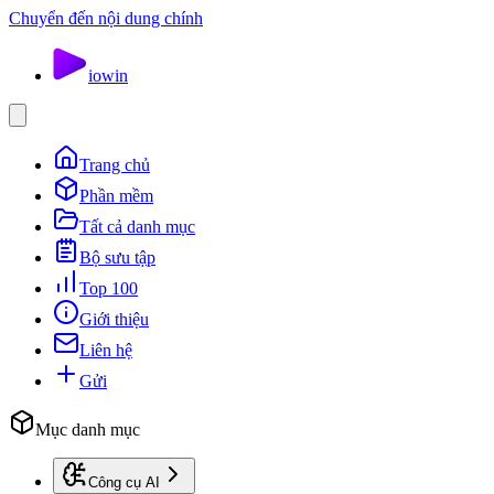
Chuyển đến nội dung chính
io
win
Trang chủ
Phần mềm
Tất cả danh mục
Bộ sưu tập
Top 100
Giới thiệu
Liên hệ
Gửi
Mục danh mục
Công cụ AI