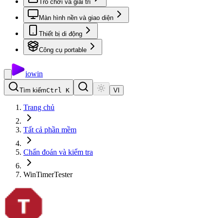
Trò chơi và giải trí
Màn hình nền và giao diện
Thiết bị di động
Công cụ portable
io
win
Tìm kiếm
Ctrl K
VI
Trang chủ
Tất cả phần mềm
Chẩn đoán và kiểm tra
WinTimerTester