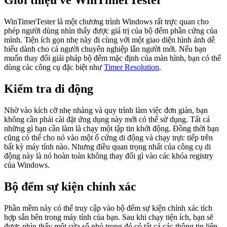
Giới thiệu về WinTimerTester
WinTimerTester là một chương trình Windows rất trực quan cho
phép người dùng nhìn thấy được giá trị của bộ đếm phần cứng của
mình. Tiện ích gọn nhẹ này đi cùng với một giao diện hình ảnh dễ
hiểu dành cho cả người chuyên nghiệp lẫn người mới. Nếu bạn
muốn thay đổi giải pháp bộ đếm mặc định của màn hình, bạn có thể
dùng các công cụ đặc biệt như
Timer Resolution
.
Kiểm tra di động
Nhờ vào kích cỡ nhẹ nhàng và quy trình làm việc đơn giản, bạn
không cần phải cài đặt ứng dụng này mới có thể sử dụng. Tất cả
những gì bạn cần làm là chạy một tập tin khởi động. Đồng thời bạn
cũng có thể cho nó vào một ổ cứng di động và chạy trực tiếp trên
bất kỳ máy tính nào. Nhưng điều quan trọng nhất của công cụ di
động này là nó hoàn toàn không thay đổi gì vào các khóa registry
của Windows.
Bộ đếm sự kiện chính xác
Phần mềm này có thể truy cập vào bộ đếm sự kiện chính xác tích
hợp sẵn bên trong máy tính của bạn. Sau khi chạy tiện ích, bạn sẽ
được nhìn thấy một cửa sổ nhỏ trong đó có tất cả các thông tin liên