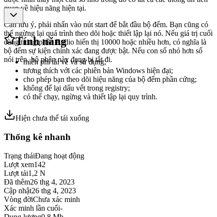
quan về hiệu năng hiện tại.
Cần lưu ý, phải nhấn vào nút start để bắt đầu bộ đếm. Bạn cũng có
thể ngừng lại quá trình theo dõi hoặc thiết lập lại nó. Nếu giá trị cuối
Tính năng
cùng trong phần Radio hiển thị 10000 hoặc nhiều hơn, có nghĩa là
bộ đếm sự kiện chính xác đang được bật. Nếu con số nhỏ hơn số
nói trên, bộ phận này đang bị tắt đi.
miễn phí tải về và sử dụng;
tương thích với các phiên bản Windows hiện đại;
cho phép bạn theo dõi hiệu năng của bộ đếm phần cứng;
không để lại dấu vết trong registry;
có thể chạy, ngừng và thiết lập lại quy trình.
Hiện chưa thể tải xuống
Thống kê nhanh
Trạng thái
Đang hoạt động
Lượt xem
142
Lượt tải
1,2 N
Đã thêm
26 thg 4, 2023
Cập nhật
26 thg 4, 2023
Vòng đời
Chưa xác minh
Xác minh lần cuối
-
Dung lượng
0,8 Mb