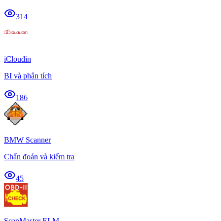
314
iCloudin
BI và phân tích
186
BMW Scanner
Chẩn đoán và kiểm tra
45
ScanMaster ELM