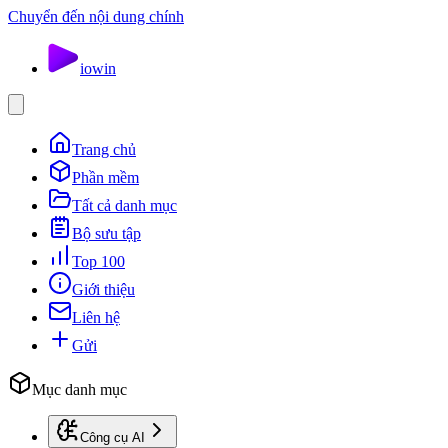
Chuyển đến nội dung chính
io
win
Trang chủ
Phần mềm
Tất cả danh mục
Bộ sưu tập
Top 100
Giới thiệu
Liên hệ
Gửi
Mục danh mục
Công cụ AI