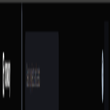
Chuyển đến nội dung chính
io
win
Trang chủ
Phần mềm
Tất cả danh mục
Bộ sưu tập
Top 100
Giới thiệu
Liên hệ
Gửi
Mục danh mục
Công cụ AI