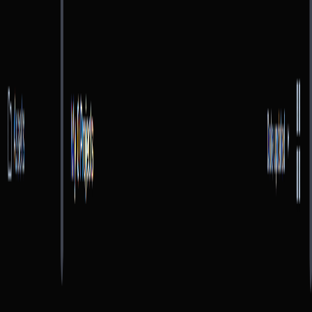
starryai
Dịch vụ dựa trên khả năng của mạng lưới nhân tạo để tạo ra những
hình ảnh...
7
Dịch vụ trực tuyến
Niji Journey
Ứng dụng này được thiết kế để giúp người dùng tạo ra hình ảnh
theo phong...
5
Chẩn đoán và kiểm tra