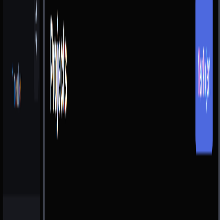
Trò chơi và giải trí
Màn hình nền và giao diện
Thiết bị di động
Công cụ portable
io
win
Tìm kiếm
Ctrl K
Trang chủ
Danh mục
Công cụ portable
Dịch vụ trực tuyến
Dịch vụ trực tuyến