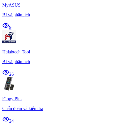
MyASUS
BI và phân tích
9
Halabtech Tool
BI và phân tích
26
iCopy Plus
Chẩn đoán và kiểm tra
24