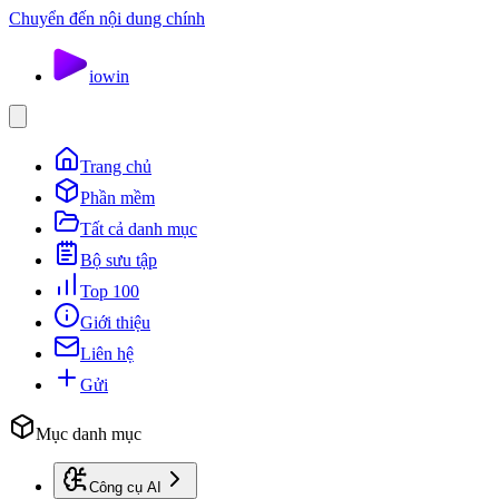
Chuyển đến nội dung chính
io
win
Trang chủ
Phần mềm
Tất cả danh mục
Bộ sưu tập
Top 100
Giới thiệu
Liên hệ
Gửi
Mục danh mục
Công cụ AI