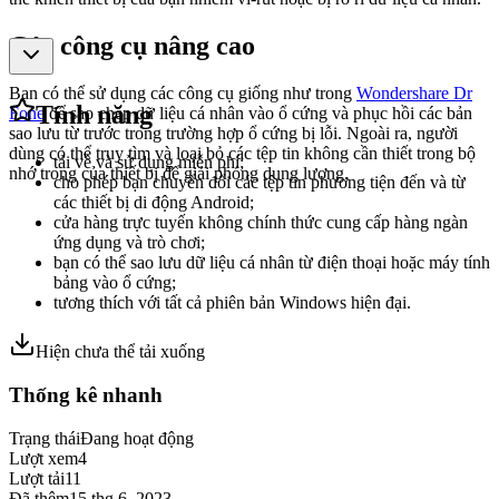
Các công cụ nâng cao
Bạn có thể sử dụng các công cụ giống như trong
Wondershare Dr
Tính năng
Fone
để sao chép dữ liệu cá nhân vào ổ cứng và phục hồi các bản
sao lưu từ trước trong trường hợp ổ cứng bị lỗi. Ngoài ra, người
dùng có thể truy tìm và loại bỏ các tệp tin không cần thiết trong bộ
tải về và sử dụng miễn phí;
nhớ trong của thiết bị để giải phóng dung lượng.
cho phép bạn chuyển đổi các tệp tin phương tiện đến và từ
các thiết bị di động Android;
cửa hàng trực tuyến không chính thức cung cấp hàng ngàn
ứng dụng và trò chơi;
bạn có thể sao lưu dữ liệu cá nhân từ điện thoại hoặc máy tính
bảng vào ổ cứng;
tương thích với tất cả phiên bản Windows hiện đại.
Hiện chưa thể tải xuống
Thống kê nhanh
Trạng thái
Đang hoạt động
Lượt xem
4
Lượt tải
11
Đã thêm
15 thg 6, 2023