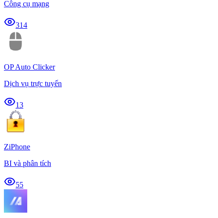
Công cụ mạng
314
OP Auto Clicker
Dịch vụ trực tuyến
13
ZiPhone
BI và phân tích
55