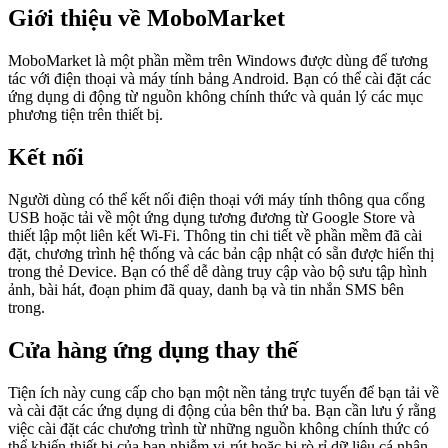
Giới thiệu về MoboMarket
MoboMarket là một phần mềm trên Windows được dùng để tương
tác với điện thoại và máy tính bảng Android. Bạn có thể cài đặt các
ứng dụng di động từ nguồn không chính thức và quản lý các mục
phương tiện trên thiết bị.
Kết nối
Người dùng có thể kết nối điện thoại với máy tính thông qua cổng
USB hoặc tải về một ứng dụng tương đương từ Google Store và
thiết lập một liên kết Wi-Fi. Thông tin chi tiết về phần mềm đã cài
đặt, chương trình hệ thống và các bản cập nhật có sẵn được hiển thị
trong thẻ Device. Bạn có thể dễ dàng truy cập vào bộ sưu tập hình
ảnh, bài hát, đoạn phim đã quay, danh bạ và tin nhắn SMS bên
trong.
Cửa hàng ứng dụng thay thế
Tiện ích này cung cấp cho bạn một nền tảng trực tuyến để bạn tải về
và cài đặt các ứng dụng di động của bên thứ ba. Bạn cần lưu ý rằng
việc cài đặt các chương trình từ những nguồn không chính thức có
thể khiến thiết bị của bạn nhiễm vi-rút hoặc bị rò rỉ dữ liệu cá nhân.