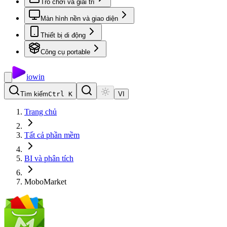
Trò chơi và giải trí
Màn hình nền và giao diện
Thiết bị di động
Công cụ portable
io
win
Tìm kiếm
Ctrl K
VI
Trang chủ
Tất cả phần mềm
BI và phân tích
MoboMarket