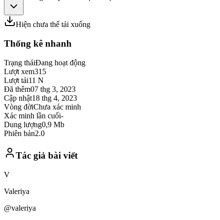
Hiện chưa thể tải xuống
Thống kê nhanh
Trạng thái
Đang hoạt động
Lượt xem
315
Lượt tải
11 N
Đã thêm
07 thg 3, 2023
Cập nhật
18 thg 4, 2023
Vòng đời
Chưa xác minh
Xác minh lần cuối
-
Dung lượng
0,9 Mb
Phiên bản
2.0
Tác giả bài viết
V
Valeriya
@valeriya