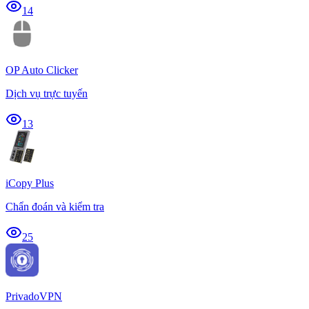
14
OP Auto Clicker
Dịch vụ trực tuyến
13
iCopy Plus
Chẩn đoán và kiểm tra
25
PrivadoVPN