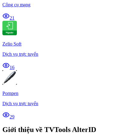
Công cụ mạng
21
Zelio Soft
Dịch vụ trực tuyến
16
Pornpen
Dịch vụ trực tuyến
29
Giới thiệu về TVTools AlterID