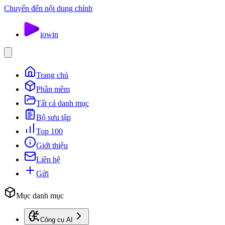
Chuyển đến nội dung chính
io
win
Trang chủ
Phần mềm
Tất cả danh mục
Bộ sưu tập
Top 100
Giới thiệu
Liên hệ
Gửi
Mục danh mục
Công cụ AI