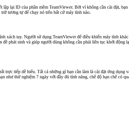
 lập lại ID của phần mềm TeamViewer. Bởi vì không cần cài đặt, bạn có
 trữ tương tự để chạy nó trên bất cứ máy tính nào.
ính xách tay. Người sử dụng TeamViewer để điều khiển máy tính khác t
n đề phát sinh và giúp người dùng không cần phải liên tục khởi động 
 rất trực tiếp dễ hiểu. Tất cả những gì bạn cần làm là cài đặt ứng dụ
hạn như thử nghiệm 7 ngày với đầy đủ tính năng, chế độ hạn chế có qu