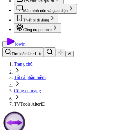
Trò chơi và giải trí
Màn hình nền và giao diện
Thiết bị di động
Công cụ portable
io
win
Tìm kiếm
Ctrl K
VI
Trang chủ
Tất cả phần mềm
Công cụ mạng
TVTools AlterID