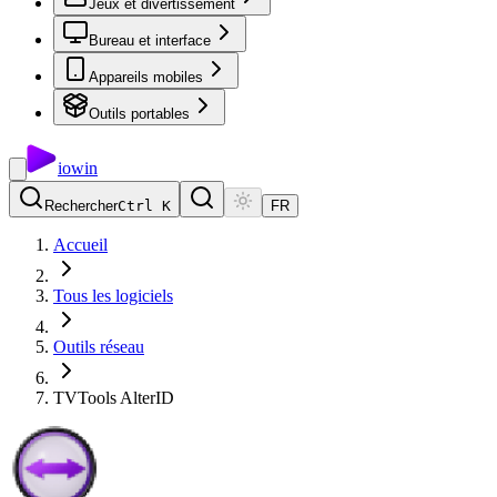
Jeux et divertissement
Bureau et interface
Appareils mobiles
Outils portables
io
win
Rechercher
Ctrl K
FR
Accueil
Tous les logiciels
Outils réseau
TVTools AlterID