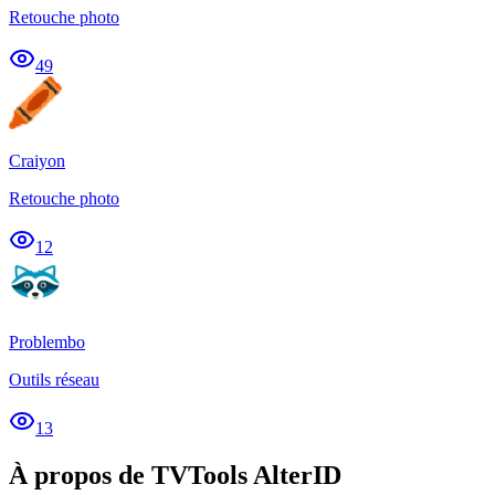
Retouche photo
49
Craiyon
Retouche photo
12
Problembo
Outils réseau
13
À propos de TVTools AlterID