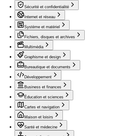
Sécurité et confidentialité
Internet et réseau
Système et matériel
Fichiers, disques et archives
Multimédia
Graphisme et design
Bureautique et documents
Développement
Business et finances
Éducation et sciences
Cartes et navigation
Maison et loisirs
Santé et médecine