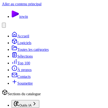
Aller au contenu principal
io
win
Accueil
Logiciels
Toutes les catégories
Sélections
Top 100
À propos
Contacts
Soumettre
Sections du catalogue
Outils IA