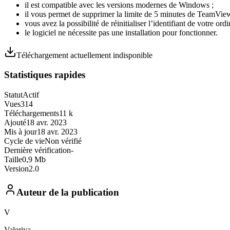
il est compatible avec les versions modernes de Windows ;
il vous permet de supprimer la limite de 5 minutes de TeamView
vous avez la possibilité de réinitialiser l’identifiant de votre ordi
le logiciel ne nécessite pas une installation pour fonctionner.
Téléchargement actuellement indisponible
Statistiques rapides
Statut
Actif
Vues
314
Téléchargements
11 k
Ajouté
18 avr. 2023
Mis à jour
18 avr. 2023
Cycle de vie
Non vérifié
Dernière vérification
-
Taille
0,9 Mb
Version
2.0
Auteur de la publication
V
Valeriya