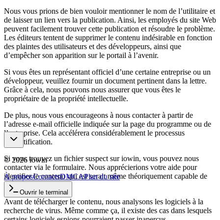
Nous vous prions de bien vouloir mentionner le nom de l’utilitaire et
de laisser un lien vers la publication. Ainsi, les employés du site Web
peuvent facilement trouver cette publication et résoudre le problème.
Les éditeurs tentent de supprimer le contenu indésirable en fonction
des plaintes des utilisateurs et des développeurs, ainsi que
d’empêcher son apparition sur le portail à l’avenir.
Si vous êtes un représentant officiel d’une certaine entreprise ou un
développeur, veuillez fournir un document pertinent dans la lettre.
Grâce à cela, nous pouvons nous assurer que vous êtes le
propriétaire de la propriété intellectuelle.
De plus, nous vous encourageons à nous contacter à partir de
l’adresse e-mail officielle indiquée sur la page du programme ou de
l’entreprise. Cela accélérera considérablement le processus
d’identification.
Si vous trouvez un fichier suspect sur iowin, vous pouvez nous
©
2026
iowin
contacter via le formulaire. Nous apprécierions votre aide pour
identifier le contenu qui est serait même théoriquement capable de
À propos
Contacts
DMCA
Plan du site
nuire aux utilisateurs.
Ouvrir le terminal
Avant de télécharger le contenu, nous analysons les logiciels à la
recherche de virus. Même comme ça, il existe des cas dans lesquels
certains logiciels espions pourraient passer inaperçus.