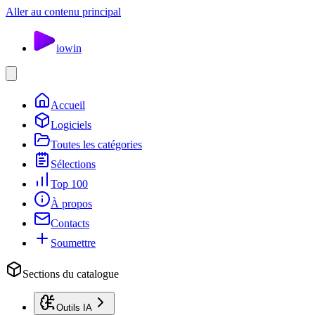
Aller au contenu principal
io
win
Accueil
Logiciels
Toutes les catégories
Sélections
Top 100
À propos
Contacts
Soumettre
Sections du catalogue
Outils IA