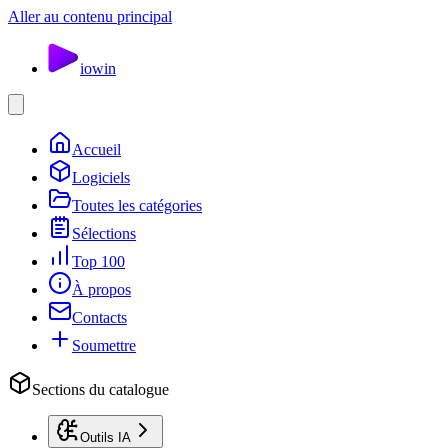
Aller au contenu principal
io
win
Accueil
Logiciels
Toutes les catégories
Sélections
Top 100
À propos
Contacts
Soumettre
Sections du catalogue
Outils IA