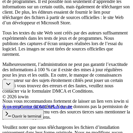
et de programmes. Il est possible non seulement d’apprendre les
informations sur un certain outils, mais également de télécharger son
client. De plus, les éditeurs essaient de fournir le lien pour
télécharger des fichiers à partir de sources officielles : le site Web
d’un développeur et Microsoft Store.
Tous les textes du site Web sont créés par des auteurs suffisamment
expérimentés dans les tests de jeux et de programmes. Nous
publions des captures d’écran uniques réalisées lors de l’essai du
logiciel. Les images ne sont tirées de sources officielles que
rarement.
Malheureusement, l’administration ne peut pas garantir l’exactitude
des informations à 100 % car il existe des mises à jour régulières
pour les jeux et les outils. En outre, le manque de connaissances
d’un auteur sur des sujets étroitement ciblés peut jouer un certain
rôle. Si vous trouvez des erreurs et des fautes, veuillez nous
contacter via le formulaire DMCA et Conditions.
©
2026
iowin
Nous vous recommandons fortement de laisser un lien vers iowin si
vous empruntez du matériel. Nous ne donnons pas la permission de
À propos
Contacts
DMCA
Plan du site
télécharger notre contenu vers des sources tierces sans mentionner la
Ouvrir le terminal
paternité et les hyperliens.
Veuillez noter que nous téléchargeons les fichiers d’installation
uniquement dans leur forme originale. Nous ne modifions aucun