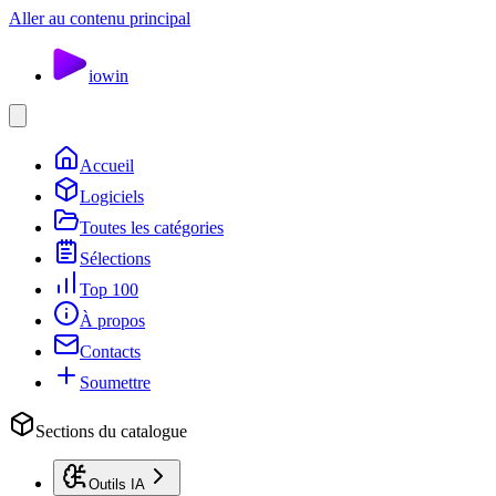
Aller au contenu principal
io
win
Accueil
Logiciels
Toutes les catégories
Sélections
Top 100
À propos
Contacts
Soumettre
Sections du catalogue
Outils IA