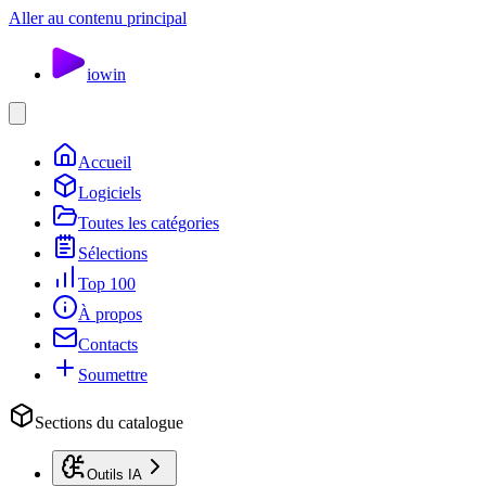
Aller au contenu principal
io
win
Accueil
Logiciels
Toutes les catégories
Sélections
Top 100
À propos
Contacts
Soumettre
Sections du catalogue
Outils IA