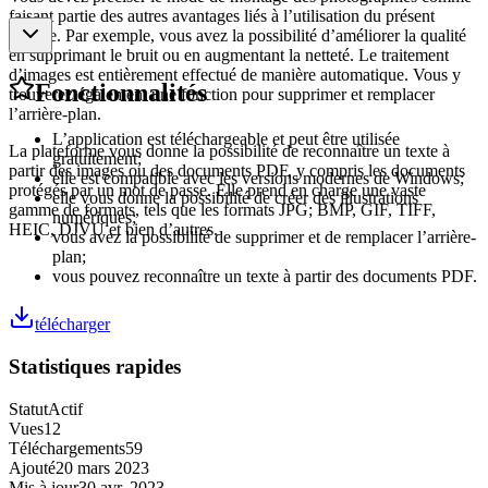
faisant partie des autres avantages liés à l’utilisation du présent
service. Par exemple, vous avez la possibilité d’améliorer la qualité
en supprimant le bruit ou en augmentant la netteté. Le traitement
d’images est entièrement effectué de manière automatique. Vous y
Fonctionnalités
trouverez également une fonction pour supprimer et remplacer
l’arrière-plan.
L’application est téléchargeable et peut être utilisée
La plateforme vous donne la possibilité de reconnaître un texte à
gratuitement;
partir des images ou des documents PDF, y compris les documents
elle est compatible avec les versions modernes de Windows;
protégés par un mot de passe. Elle prend en charge une vaste
elle vous donne la possibilité de créer des illustrations
gamme de formats, tels que les formats JPG; BMP, GIF, TIFF,
numériques;
HEIC, DJVU et bien d’autres.
vous avez la possibilité de supprimer et de remplacer l’arrière-
plan;
vous pouvez reconnaître un texte à partir des documents PDF.
télécharger
Statistiques rapides
Statut
Actif
Vues
12
Téléchargements
59
Ajouté
20 mars 2023
Mis à jour
30 avr. 2023