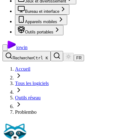
Jeux et divertissement
Bureau et interface
Appareils mobiles
Outils portables
io
win
Rechercher
Ctrl K
FR
Accueil
Tous les logiciels
Outils réseau
Problembo