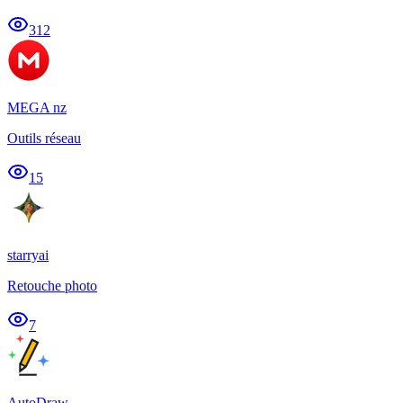
312
MEGA nz
Outils réseau
15
starryai
Retouche photo
7
AutoDraw