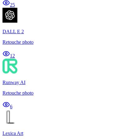
25
DALL E 2
Retouche photo
12
Runway AI
Retouche photo
6
Lexica Art