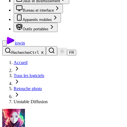
Jeux et divertissement
Bureau et interface
Appareils mobiles
Outils portables
io
win
Rechercher
Ctrl K
FR
Accueil
Tous les logiciels
Retouche photo
Unstable Diffusion