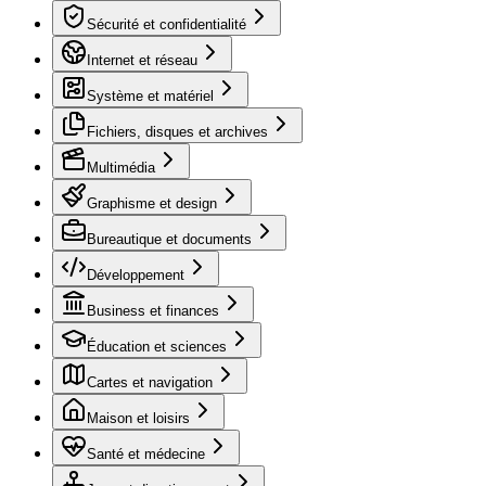
Sécurité et confidentialité
Internet et réseau
Système et matériel
Fichiers, disques et archives
Multimédia
Graphisme et design
Bureautique et documents
Développement
Business et finances
Éducation et sciences
Cartes et navigation
Maison et loisirs
Santé et médecine