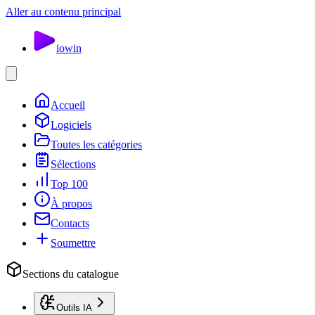
Aller au contenu principal
io
win
Accueil
Logiciels
Toutes les catégories
Sélections
Top 100
À propos
Contacts
Soumettre
Sections du catalogue
Outils IA