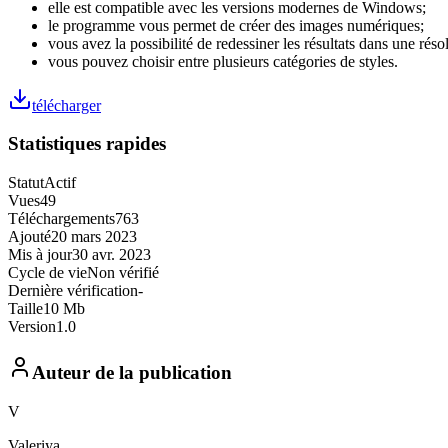
elle est compatible avec les versions modernes de Windows;
le programme vous permet de créer des images numériques;
vous avez la possibilité de redessiner les résultats dans une réso
vous pouvez choisir entre plusieurs catégories de styles.
télécharger
Statistiques rapides
Statut
Actif
Vues
49
Téléchargements
763
Ajouté
20 mars 2023
Mis à jour
30 avr. 2023
Cycle de vie
Non vérifié
Dernière vérification
-
Taille
10 Mb
Version
1.0
Auteur de la publication
V
Valeriya