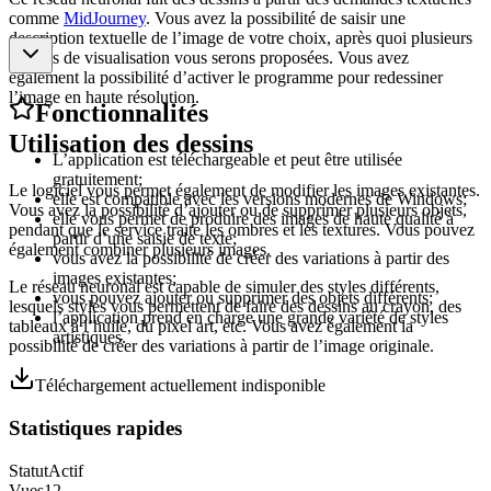
comme
MidJourney
. Vous avez la possibilité de saisir une
description textuelle de l’image de votre choix, après quoi plusieurs
options de visualisation vous serons proposées. Vous avez
également la possibilité d’activer le programme pour redessiner
l’image en haute résolution.
Fonctionnalités
Utilisation des dessins
L’application est téléchargeable et peut être utilisée
gratuitement;
Le logiciel vous permet également de modifier les images existantes.
elle est compatible avec les versions modernes de Windows;
Vous avez la possibilité d’ajouter ou de supprimer plusieurs objets,
elle vous permet de produire des images de haute qualité à
pendant que le service traite les ombres et les textures. Vous pouvez
partir d’une saisie de texte;
également combiner plusieurs images.
vous avez la possibilité de créer des variations à partir des
images existantes;
Le réseau neuronal est capable de simuler des styles différents,
vous pouvez ajouter ou supprimer des objets différents;
lesquels styles vous permettent de faire des dessins au crayon, des
l’application prend en charge une grande variété de styles
tableaux à l’huile, du pixel art, etc. Vous avez également la
artistiques.
possibilité de créer des variations à partir de l’image originale.
Téléchargement actuellement indisponible
Statistiques rapides
Statut
Actif
Vues
12