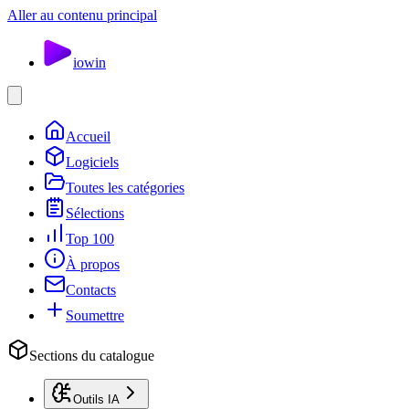
Aller au contenu principal
io
win
Accueil
Logiciels
Toutes les catégories
Sélections
Top 100
À propos
Contacts
Soumettre
Sections du catalogue
Outils IA