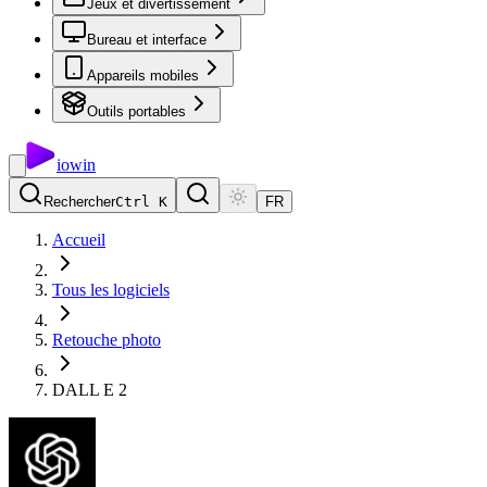
Jeux et divertissement
Bureau et interface
Appareils mobiles
Outils portables
io
win
Rechercher
Ctrl K
FR
Accueil
Tous les logiciels
Retouche photo
DALL E 2