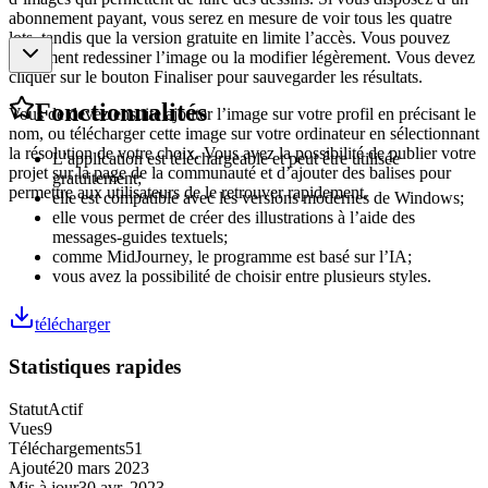
abonnement payant, vous serez en mesure de voir tous les quatre
lots, tandis que la version gratuite en limite l’accès. Vous pouvez
également redessiner l’image ou la modifier légèrement. Vous devez
cliquer sur le bouton Finaliser pour sauvegarder les résultats.
Fonctionnalités
Vous de devez ensuite ajouter l’image sur votre profil en précisant le
nom, ou télécharger cette image sur votre ordinateur en sélectionnant
la résolution de votre choix. Vous avez la possibilité de publier votre
L’application est téléchargeable et peut être utilisée
projet sur la page de la communauté et d’ajouter des balises pour
gratuitement;
permettre aux utilisateurs de le retrouver rapidement.
elle est compatible avec les versions modernes de Windows;
elle vous permet de créer des illustrations à l’aide des
messages-guides textuels;
comme MidJourney, le programme est basé sur l’IA;
vous avez la possibilité de choisir entre plusieurs styles.
télécharger
Statistiques rapides
Statut
Actif
Vues
9
Téléchargements
51
Ajouté
20 mars 2023
Mis à jour
30 avr. 2023