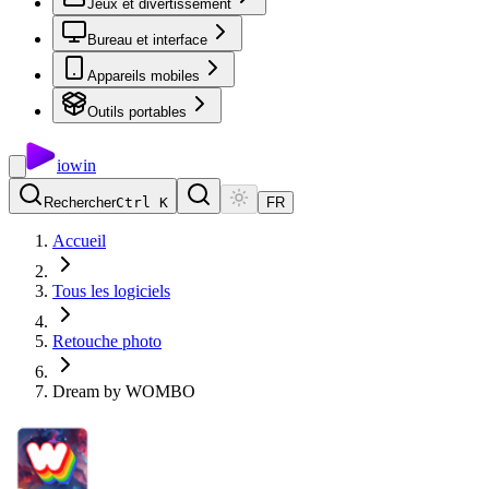
Jeux et divertissement
Bureau et interface
Appareils mobiles
Outils portables
io
win
Rechercher
Ctrl K
FR
Accueil
Tous les logiciels
Retouche photo
Dream by WOMBO