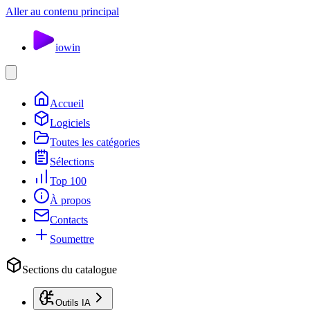
Aller au contenu principal
io
win
Accueil
Logiciels
Toutes les catégories
Sélections
Top 100
À propos
Contacts
Soumettre
Sections du catalogue
Outils IA