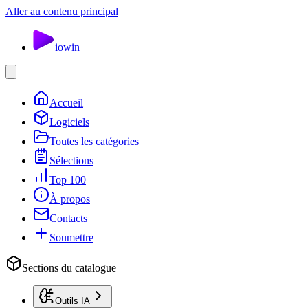
Aller au contenu principal
io
win
Accueil
Logiciels
Toutes les catégories
Sélections
Top 100
À propos
Contacts
Soumettre
Sections du catalogue
Outils IA