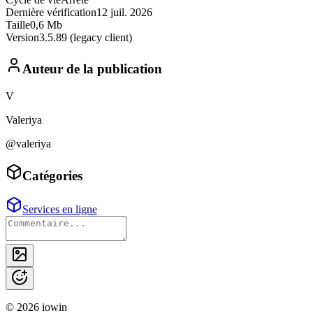
Dernière vérification
12 juil. 2026
Taille
0,6 Mb
Version
3.5.89 (legacy client)
Auteur de la publication
V
Valeriya
@valeriya
Catégories
Services en ligne
©
2026
iowin