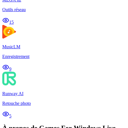
Outils réseau
15
MusicLM
Enregistrement
9
Runway AI
Retouche photo
5