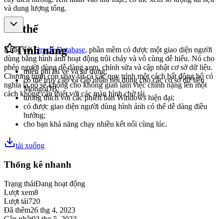
và dung lượng tổng.
Ưu thế
Tính năng
Khác với
Oracle Database
, phần mềm có được một giao diện người
dùng bằng hình ảnh hoạt động trôi chảy và vô cùng dễ hiểu. Nó cho
phép người dùng dễ dàng xem, chỉnh sửa và cập nhật cơ sở dữ liệu.
miễn phí tải về và sử dụng;
Chương trình còn chạy tất cả các quy trình một cách bất động bộ có
có thể truy cập và cập nhận nội dung cho các cơ sở dữ liệu
nghĩa là nó sẽ không cho không gian làm việc chính nặng lên một
MongoDB;
cách không cần thiết với các màn hình chờ tải.
tương thích với các phiên bản Windows hiện đại;
có được giao diện người dùng hình ảnh có thể dễ dàng điều
hướng;
cho bạn khả năng chạy nhiều kết nối cùng lúc.
tải xuống
Thống kê nhanh
Trạng thái
Đang hoạt động
Lượt xem
8
Lượt tải
720
Đã thêm
26 thg 4, 2023
Cập nhật
03 thg 5, 2023