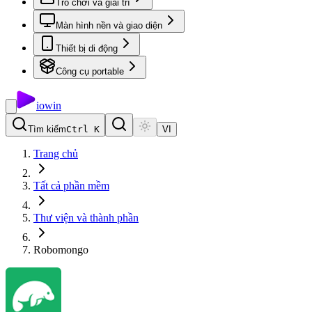
Trò chơi và giải trí
Màn hình nền và giao diện
Thiết bị di động
Công cụ portable
io
win
Tìm kiếm
Ctrl K
VI
Trang chủ
Tất cả phần mềm
Thư viện và thành phần
Robomongo