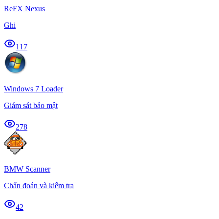
ReFX Nexus
Ghi
117
Windows 7 Loader
Giám sát bảo mật
278
BMW Scanner
Chẩn đoán và kiểm tra
42