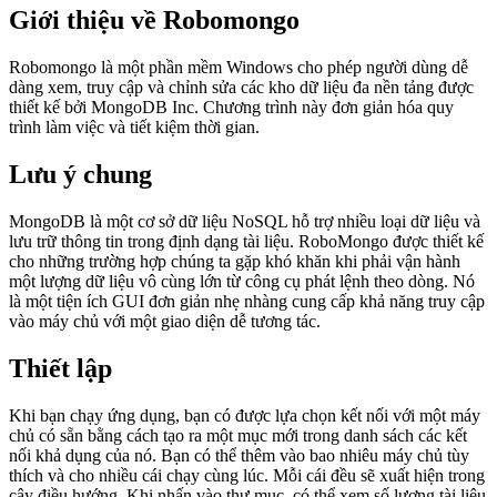
Giới thiệu về Robomongo
Robomongo là một phần mềm Windows cho phép người dùng dễ
dàng xem, truy cập và chỉnh sửa các kho dữ liệu đa nền tảng được
thiết kế bởi MongoDB Inc. Chương trình này đơn giản hóa quy
trình làm việc và tiết kiệm thời gian.
Lưu ý chung
MongoDB là một cơ sở dữ liệu NoSQL hỗ trợ nhiều loại dữ liệu và
lưu trữ thông tin trong định dạng tài liệu. RoboMongo được thiết kế
cho những trường hợp chúng ta gặp khó khăn khi phải vận hành
một lượng dữ liệu vô cùng lớn từ công cụ phát lệnh theo dòng. Nó
là một tiện ích GUI đơn giản nhẹ nhàng cung cấp khả năng truy cập
vào máy chủ với một giao diện dễ tương tác.
Thiết lập
Khi bạn chạy ứng dụng, bạn có được lựa chọn kết nối với một máy
chủ có sẵn bằng cách tạo ra một mục mới trong danh sách các kết
nối khả dụng của nó. Bạn có thể thêm vào bao nhiêu máy chủ tùy
thích và cho nhiều cái chạy cùng lúc. Mỗi cái đều sẽ xuất hiện trong
cây điều hướng. Khi nhấn vào thư mục, có thể xem số lượng tài liệu