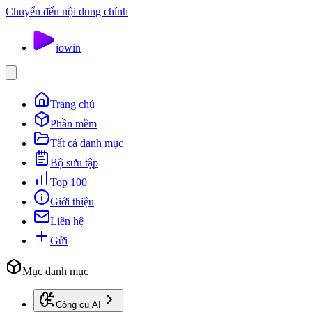
Chuyển đến nội dung chính
io
win
Trang chủ
Phần mềm
Tất cả danh mục
Bộ sưu tập
Top 100
Giới thiệu
Liên hệ
Gửi
Mục danh mục
Công cụ AI