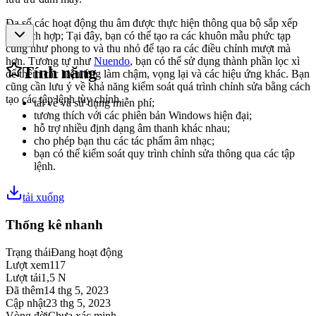
Đa số các hoạt động thu âm được thực hiện thông qua bộ sắp xếp
dãy tích hợp; Tại đây, bạn có thể tạo ra các khuôn mẫu phức tạp
cũng như phong to và thu nhỏ để tạo ra các điều chỉnh mượt mà
hơn. Tương tự như
Nuendo
, bạn có thể sử dụng thành phần lọc xì
Tính năng
để thêm các hiệu ứng làm chậm, vọng lại và các hiệu ứng khác. Bạn
cũng cần lưu ý về khả năng kiểm soát quá trình chỉnh sửa bằng cách
tạo các tập lệnh tùy chỉnh.
tải về và sử dụng miễn phí;
tương thích với các phiên bản Windows hiện đại;
hỗ trợ nhiều định dạng âm thanh khác nhau;
cho phép bạn thu các tác phẩm âm nhạc;
bạn có thể kiểm soát quy trình chỉnh sửa thông qua các tập
lệnh.
tải xuống
Thống kê nhanh
Trạng thái
Đang hoạt động
Lượt xem
117
Lượt tải
1,5 N
Đã thêm
14 thg 5, 2023
Cập nhật
23 thg 5, 2023
Vòng đời
Chưa xác minh