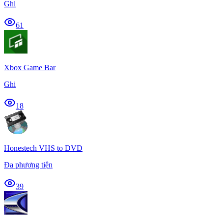
Ghi
61
Xbox Game Bar
Ghi
18
Honestech VHS to DVD
Đa phương tiện
39