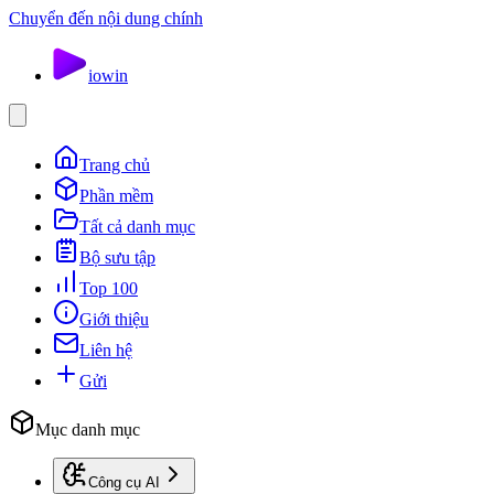
Chuyển đến nội dung chính
io
win
Trang chủ
Phần mềm
Tất cả danh mục
Bộ sưu tập
Top 100
Giới thiệu
Liên hệ
Gửi
Mục danh mục
Công cụ AI