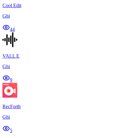
Cool Edit
Ghi
44
VALL E
Ghi
9
RecForth
Ghi
5