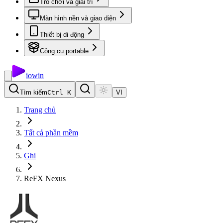
Trò chơi và giải trí
Màn hình nền và giao diện
Thiết bị di động
Công cụ portable
io
win
Tìm kiếm
Ctrl K
VI
Trang chủ
Tất cả phần mềm
Ghi
ReFX Nexus