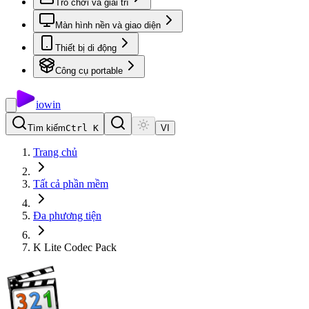
Trò chơi và giải trí
Màn hình nền và giao diện
Thiết bị di động
Công cụ portable
io
win
Tìm kiếm
Ctrl K
VI
Trang chủ
Tất cả phần mềm
Đa phương tiện
K Lite Codec Pack