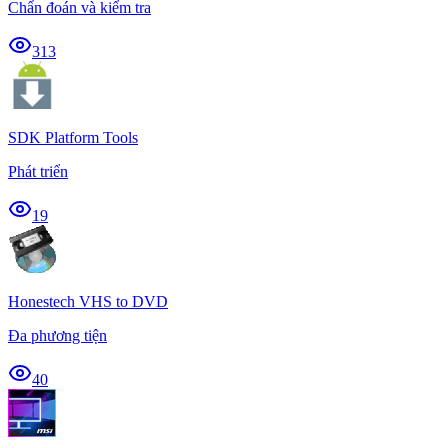
Chẩn đoán và kiểm tra
313
SDK Platform Tools
Phát triển
19
Honestech VHS to DVD
Đa phương tiện
40