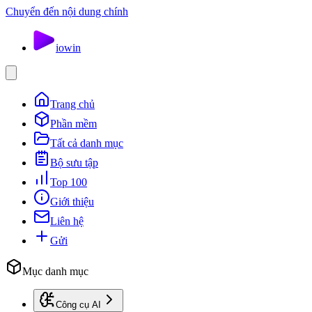
Chuyển đến nội dung chính
io
win
Trang chủ
Phần mềm
Tất cả danh mục
Bộ sưu tập
Top 100
Giới thiệu
Liên hệ
Gửi
Mục danh mục
Công cụ AI