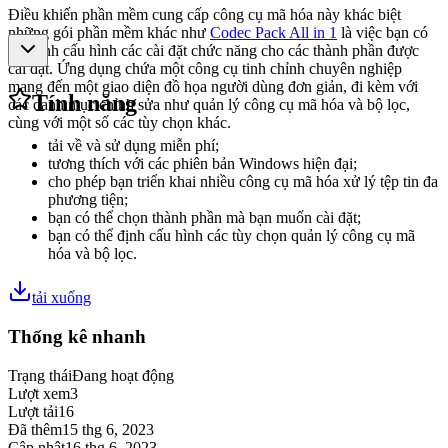
Điều khiến phần mềm cung cấp công cụ mã hóa này khác biệt
những gói phần mềm khác như
Codec Pack All in 1
là việc bạn có
thể định cấu hình các cài đặt chức năng cho các thành phần được
cài đặt. Ứng dụng chứa một công cụ tinh chỉnh chuyên nghiệp
mang đến một giao diện đồ họa người dùng đơn giản, đi kèm với
Tính năng
các danh mục chỉnh sửa như quản lý công cụ mã hóa và bộ lọc,
cùng với một số các tùy chọn khác.
tải về và sử dụng miễn phí;
tương thích với các phiên bản Windows hiện đại;
cho phép bạn triển khai nhiều công cụ mã hóa xử lý tệp tin đa
phương tiện;
bạn có thể chọn thành phần mà bạn muốn cài đặt;
bạn có thể định cấu hình các tùy chọn quản lý công cụ mã
hóa và bộ lọc.
tải xuống
Thống kê nhanh
Trạng thái
Đang hoạt động
Lượt xem
3
Lượt tải
16
Đã thêm
15 thg 6, 2023
Cập nhật
16 thg 6, 2023