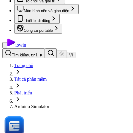
Trò chơi và giải trí
Màn hình nền và giao diện
Thiết bị di động
Công cụ portable
io
win
Tìm kiếm
Ctrl K
VI
Trang chủ
Tất cả phần mềm
Phát triển
Arduino Simulator