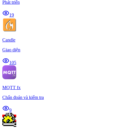
Phát triển
19
Candle
Giao diện
105
MQTT fx
Chẩn đoán và kiểm tra
9