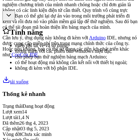
nghiệm chương trình của mình nhanh chóng hoặc chỉ đơn giản là
không có các linh kiện điện tử cần thiết. Quy trình vô cùng trực
quan. Bạn có thể ghi lại dự án vào trong môi trường phát triển đi
kèm và rồi đưa nó vào phần mềm giả lập để thử nghiệm. Sau đó bạn
có thể tải đoạn mã hoàn thiện lên bảng mạch của mình.
Tính năng
Cần lưu ý, ứng dụng này không đi kèm với
Arduino
IDE, nhưng nó
được cung cấp miễn phí trên trang mạng chính thức của công ty.
miễn phí tải về và sử dụng;
Hoặc nếu không, bạn có thể sử dụng các tiện ích phát triển khác
tương thích với các phiên bản Windows hiện đại;
như
CooCox IDE
.
cho phép bạn thử nghiệm bảng mạch Arduino;
có thể hoạt động mà không cần kết nối với thiết bị ngoài;
không đi kèm với bộ phận IDE.
tải xuống
Thống kê nhanh
Trạng thái
Đang hoạt động
Lượt xem
14
Lượt tải
1,4 N
Đã thêm
26 thg 4, 2023
Cập nhật
03 thg 5, 2023
Vòng đời
Chưa xác minh
Xác minh lần cuối
-