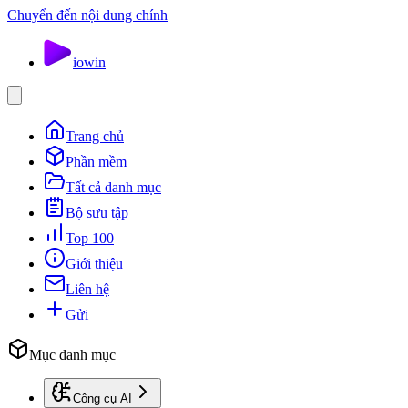
Chuyển đến nội dung chính
io
win
Trang chủ
Phần mềm
Tất cả danh mục
Bộ sưu tập
Top 100
Giới thiệu
Liên hệ
Gửi
Mục danh mục
Công cụ AI