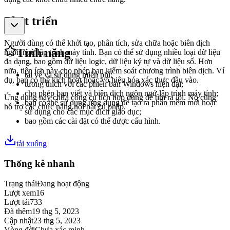
Phát triển
Người dùng có thể khởi tạo, phân tích, sửa chữa hoặc biên dịch
Tính năng
ngôn ngữ lập trình máy tính. Bạn có thể sử dụng nhiều loại dữ liệu
đa dạng, bao gồm dữ liệu logic, dữ liệu ký tự và dữ liệu số. Hơn
nữa, tiện ích này cho phép bạn kiểm soát chương trình biên dịch. Ví
tải về và sử dụng miễn phí;
dụ, bạn có thể kích hoạt hoặc vô hiệu hóa xác thực đầu vào.
tương thích với các phiên bản Windows hiện đại;
cho phép bạn viết và biên dịch ngôn ngứ lập trình máy tính;
Ứng dụng này chứa công cụ tích hợp dùng để tìm ra lỗi. Nó cũng
bạn có thể sử dụng ứng dụng để tạo ra phần mềm mới hoặc
hỗ trợ các chức năng nổi bật cú pháp.
sử dụng cho các mục đích giáo dục;
bao gồm các cài đặt có thể được cấu hình.
tải xuống
Thống kê nhanh
Trạng thái
Đang hoạt động
Lượt xem
16
Lượt tải
733
Đã thêm
19 thg 5, 2023
Cập nhật
23 thg 5, 2023
Vòng đời
Chưa xác minh