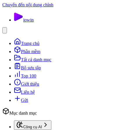
Chuyển đến nội dung chính
io
win
Trang chủ
Phần mềm
Tất cả danh mục
Bộ sưu tập
Top 100
Giới thiệu
Liên hệ
Gửi
Mục danh mục
Công cụ AI