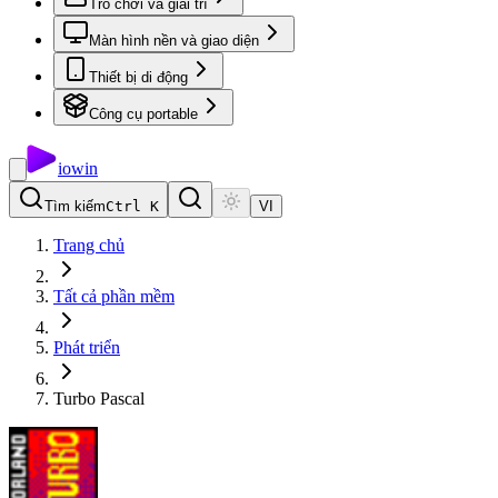
Trò chơi và giải trí
Màn hình nền và giao diện
Thiết bị di động
Công cụ portable
io
win
Tìm kiếm
Ctrl K
VI
Trang chủ
Tất cả phần mềm
Phát triển
Turbo Pascal