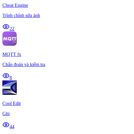
Cheat Engine
Trình chỉnh sửa ảnh
22
MQTT fx
Chẩn đoán và kiểm tra
8
Cool Edit
Ghi
44