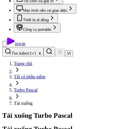
Trò chơi và giải trí
Màn hình nền và giao diện
Thiết bị di động
Công cụ portable
io
win
Tìm kiếm
Ctrl K
VI
Trang chủ
Tất cả phần mềm
Turbo Pascal
Tải xuống
Tải xuống Turbo Pascal
Tải
xuống
Turbo
Pascal