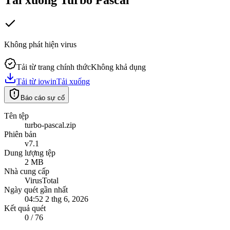
Không phát hiện virus
Tải từ trang chính thức
Không khả dụng
Tải từ iowin
Tải xuống
Báo cáo sự cố
Tên tệp
turbo-pascal.zip
Phiên bản
v7.1
Dung lượng tệp
2 MB
Nhà cung cấp
VirusTotal
Ngày quét gần nhất
04:52 2 thg 6, 2026
Kết quả quét
0 / 76