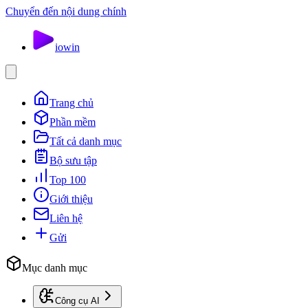
Chuyển đến nội dung chính
io
win
Trang chủ
Phần mềm
Tất cả danh mục
Bộ sưu tập
Top 100
Giới thiệu
Liên hệ
Gửi
Mục danh mục
Công cụ AI