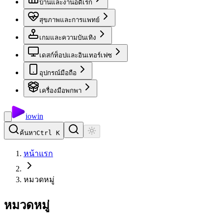
บ้านและงานอดิเรก
สุขภาพและการแพทย์
เกมและความบันเทิง
เดสก์ท็อปและอินเทอร์เฟซ
อุปกรณ์มือถือ
เครื่องมือพกพา
io
win
ค้นหา
Ctrl K
หน้าแรก
หมวดหมู่
หมวดหมู่