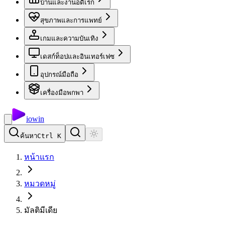
บ้านและงานอดิเรก
สุขภาพและการแพทย์
เกมและความบันเทิง
เดสก์ท็อปและอินเทอร์เฟซ
อุปกรณ์มือถือ
เครื่องมือพกพา
io
win
ค้นหา
Ctrl K
หน้าแรก
หมวดหมู่
มัลติมีเดีย