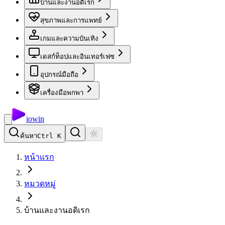
บ้านและงานอดิเรก
สุขภาพและการแพทย์
เกมและความบันเทิง
เดสก์ท็อปและอินเทอร์เฟซ
อุปกรณ์มือถือ
เครื่องมือพกพา
io
win
ค้นหา
Ctrl K
หน้าแรก
หมวดหมู่
บ้านและงานอดิเรก