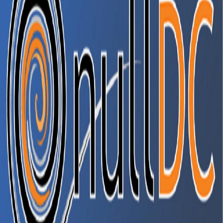
บ้านและงานอดิเรก
สุขภาพและการแพทย์
เกมและความบันเทิง
เดสก์ท็อปและอินเทอร์เฟซ
อุปกรณ์มือถือ
เครื่องมือพกพา
io
win
ค้นหา
Ctrl K
หน้าแรก
หมวดหมู่
เกมและความบันเทิง