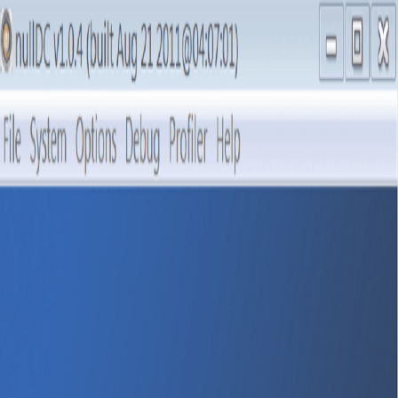
ข้ามไปยังเนื้อหาหลัก
io
win
หน้าแรก
ซอฟต์แวร์
หมวดหมู่ทั้งหมด
คอลเลกชัน
Top 100
เกี่ยวกับ
ติดต่อ
ส่ง
ส่วนของแคตตาล็อก