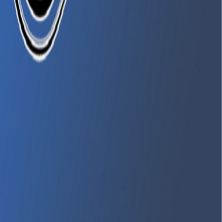
อีมูเลเตอร์เกม
อีมูเลเตอร์เกม
1 ซอฟต์แวร์ · 9 ยอดดู
NullDC
ด้วยแอปพลิเคชันนี้ คุณสามารถอีมูเลตและเล่นเกมเกมคลาสสิก
ของ Sega Dreamcast ด้วยพีซีของคุณ...
อีมูเลเตอร์เกม
9
หมวดหมู่อื่น