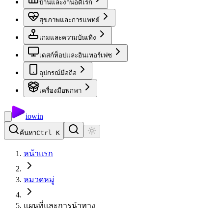
บ้านและงานอดิเรก
สุขภาพและการแพทย์
เกมและความบันเทิง
เดสก์ท็อปและอินเทอร์เฟซ
อุปกรณ์มือถือ
เครื่องมือพกพา
io
win
ค้นหา
Ctrl K
หน้าแรก
หมวดหมู่
แผนที่และการนำทาง