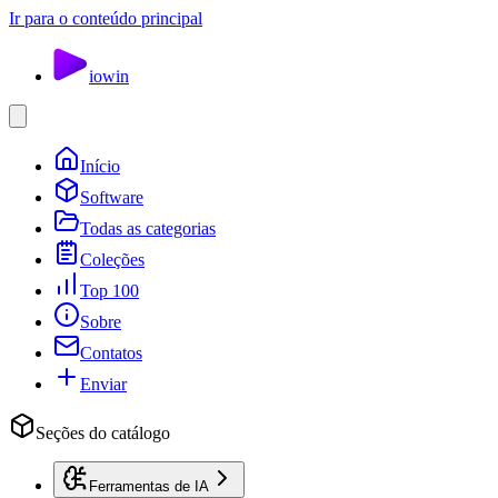
Ir para o conteúdo principal
io
win
Início
Software
Todas as categorias
Coleções
Top 100
Sobre
Contatos
Enviar
Seções do catálogo
Ferramentas de IA