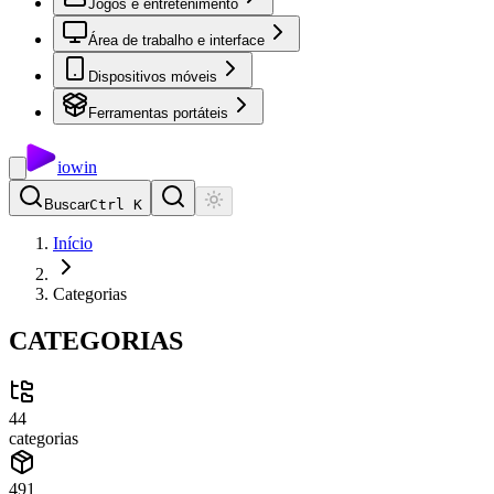
Jogos e entretenimento
Área de trabalho e interface
Dispositivos móveis
Ferramentas portáteis
io
win
Buscar
Ctrl K
Início
Categorias
CATEGORIAS
44
categorias
491