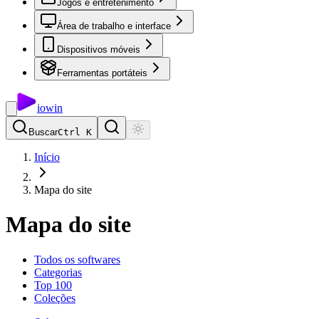
Jogos e entretenimento
Área de trabalho e interface
Dispositivos móveis
Ferramentas portáteis
io
win
Buscar
Ctrl K
Início
Mapa do site
Mapa do site
Todos os softwares
Categorias
Top 100
Coleções