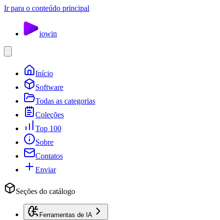
Ir para o conteúdo principal
io
win
Início
Software
Todas as categorias
Coleções
Top 100
Sobre
Contatos
Enviar
Seções do catálogo
Ferramentas de IA