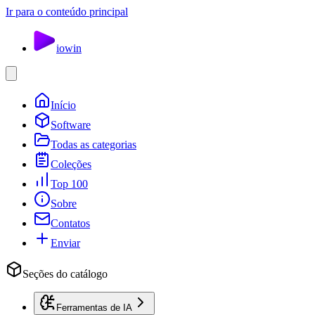
Ir para o conteúdo principal
io
win
Início
Software
Todas as categorias
Coleções
Top 100
Sobre
Contatos
Enviar
Seções do catálogo
Ferramentas de IA