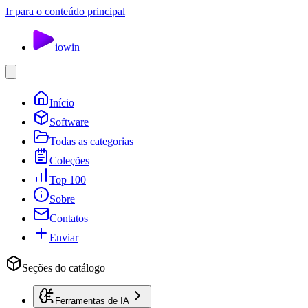
Ir para o conteúdo principal
io
win
Início
Software
Todas as categorias
Coleções
Top 100
Sobre
Contatos
Enviar
Seções do catálogo
Ferramentas de IA