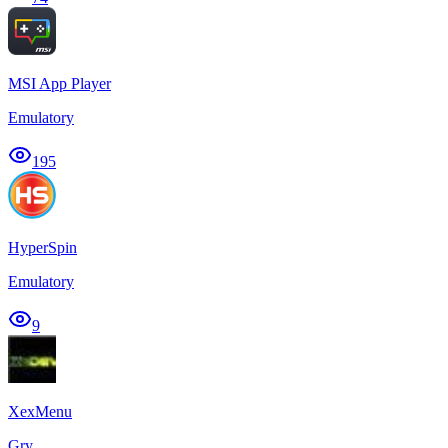
MSI App Player
Emulatory
195
HyperSpin
Emulatory
9
XexMenu
Gry