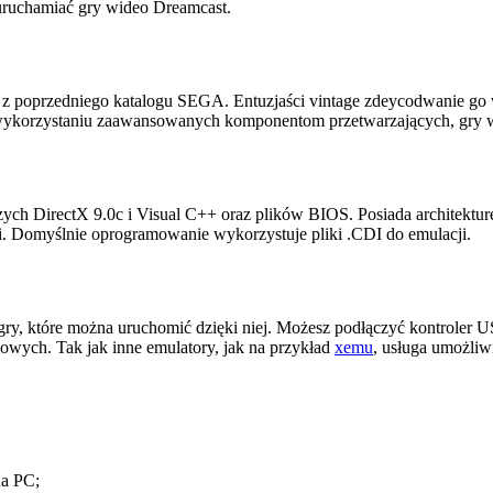
uruchamiać gry wideo Dreamcast.
 poprzedniego katalogu SEGA. Entuzjaści vintage zdeycodwanie go w
i wykorzystaniu zaawansowanych komponentom przetwarzających, gry wyg
h DirectX 9.0c i Visual C++ oraz plików BIOS. Posiada architekturę
. Domyślnie oprogramowanie wykorzystuje pliki .CDI do emulacji.
gry, które można uruchomić dzięki niej. Możesz podłączyć kontroler 
iowych. Tak jak inne emulatory, jak na przykład
xemu
, usługa umożliwi
na PC;