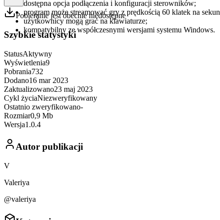
dostępna opcja podłączenia i konfiguracji sterowników;
program może streamować gry z prędkością 60 klatek na sekun
Pobieranie jest obecnie niedostępne
użytkownicy mogą grać na klawiaturze;
kompatybilny ze współczesnymi wersjami systemu Windows.
Szybkie statystyki
Status
Aktywny
Wyświetlenia
9
Pobrania
732
Dodano
16 mar 2023
Zaktualizowano
23 maj 2023
Cykl życia
Niezweryfikowany
Ostatnio zweryfikowano
-
Rozmiar
0,9 Mb
Wersja
1.0.4
Autor publikacji
V
Valeriya
@valeriya