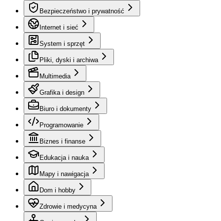
Bezpieczeństwo i prywatność
Internet i sieć
System i sprzęt
Pliki, dyski i archiwa
Multimedia
Grafika i design
Biuro i dokumenty
Programowanie
Biznes i finanse
Edukacja i nauka
Mapy i nawigacja
Dom i hobby
Zdrowie i medycyna