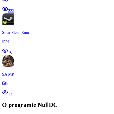
225
SmartSteamEmu
Inne
76
SA MP
Gry
12
O programie NullDC