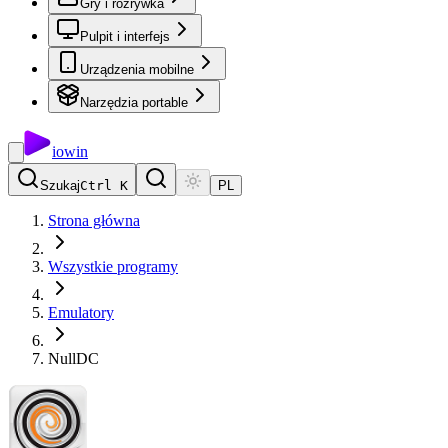
Gry i rozrywka
Pulpit i interfejs
Urządzenia mobilne
Narzędzia portable
io
win
Szukaj
Ctrl K
PL
Strona główna
Wszystkie programy
Emulatory
NullDC