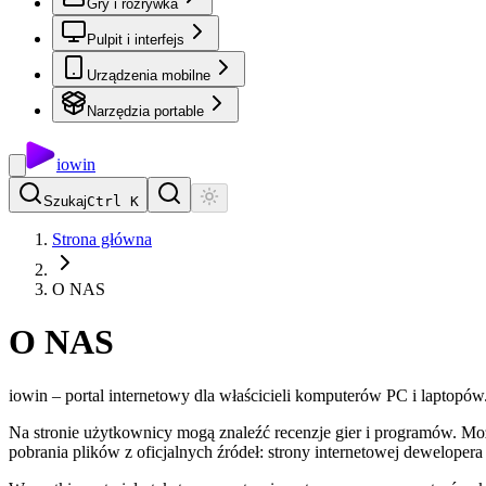
Gry i rozrywka
Pulpit i interfejs
Urządzenia mobilne
Narzędzia portable
io
win
Szukaj
Ctrl K
Strona główna
O NAS
O NAS
iowin – portal internetowy dla właścicieli komputerów PC i laptop
Na stronie użytkownicy mogą znaleźć recenzje gier i programów. Możli
pobrania plików z oficjalnych źródeł: strony internetowej dewelopera