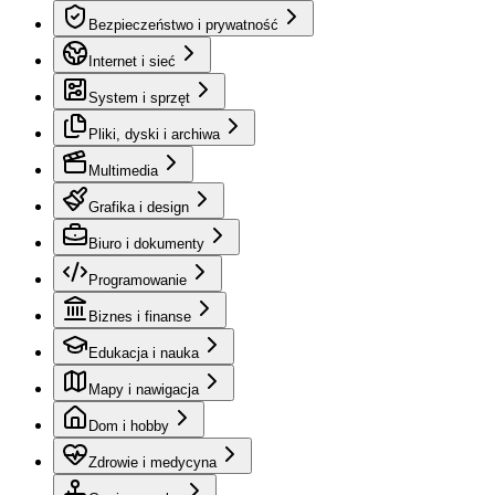
Bezpieczeństwo i prywatność
Internet i sieć
System i sprzęt
Pliki, dyski i archiwa
Multimedia
Grafika i design
Biuro i dokumenty
Programowanie
Biznes i finanse
Edukacja i nauka
Mapy i nawigacja
Dom i hobby
Zdrowie i medycyna