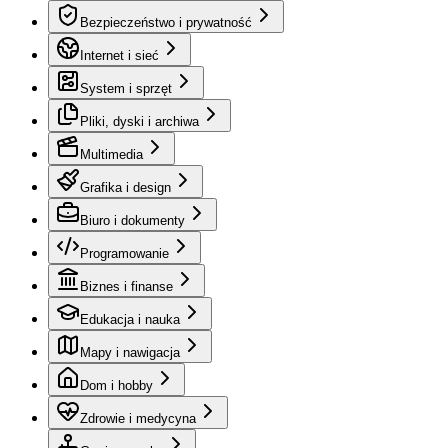
Bezpieczeństwo i prywatność
Internet i sieć
System i sprzęt
Pliki, dyski i archiwa
Multimedia
Grafika i design
Biuro i dokumenty
Programowanie
Biznes i finanse
Edukacja i nauka
Mapy i nawigacja
Dom i hobby
Zdrowie i medycyna