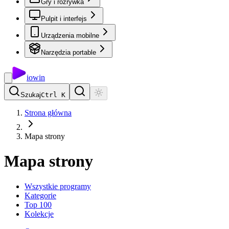
Gry i rozrywka
Pulpit i interfejs
Urządzenia mobilne
Narzędzia portable
io
win
Szukaj
Ctrl K
Strona główna
Mapa strony
Mapa strony
Wszystkie programy
Kategorie
Top 100
Kolekcje