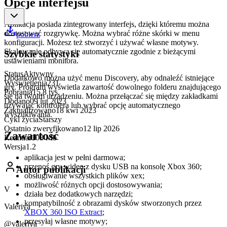
Opcje interfejsu
Aplikacja posiada zintegrowany interfejs, dzięki któremu można
dostosować rozgrywkę. Można wybrać różne skórki w menu
pobierz
konfiguracji. Możesz też stworzyć i używać własne motywy.
Skalowanie odbywa się automatycznie zgodnie z bieżącymi
Szybkie statystyki
ustawieniami monitora.
Status
Aktywny
Dodatkowo można użyć menu Discovery, aby odnaleźć istniejące
Wyświetlenia
231
gry. Program wyświetla zawartość dowolnego folderu znajdującego
Pobrania
15,8 tys.
się na twoim urządzeniu. Można przełączać się między zakładkami
Dodano
09 lut 2023
używając kontrolera lub wybrać opcję automatycznego
Zaktualizowano
18 kwi 2023
wyszukiwania.
Cykl życia
Starszy
Ostatnio zweryfikowano
12 lip 2026
Zawartość
Rozmiar
108 Mb
Wersja
1.2
aplikacja jest w pełni darmowa;
przenoś gry wideo z dysku USB na konsolę Xbox 360;
Autor publikacji
obsługiwanie wszystkich plików xex;
możliwość różnych opcji dostosowywania;
V
działa bez dodatkowych narzędzi;
kompatybilność z obrazami dysków stworzonych przez
Valeriya
XBOX 360 ISO Extract
;
przesyłaj własne motywy;
@valeriya