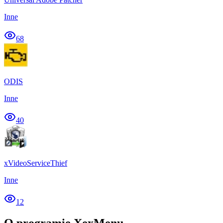
Inne
68
ODIS
Inne
40
xVideoServiceThief
Inne
12