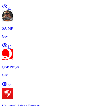
20
SA MP
Gry
12
QSP Player
Gry
90
Universal Adobe Patcher