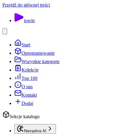
Przejdź do głównej treści
io
win
Start
Oprogramowanie
Wszystkie kategorie
Kolekcje
Top 100
O nas
Kontakt
Dodaj
Sekcje katalogu
Narzędzia AI