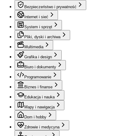
Bezpieczeństwo i prywatność
Internet i sieć
System i sprzęt
Pliki, dyski i archiwa
Multimedia
Grafika i design
Biuro i dokumenty
Programowanie
Biznes i finanse
Edukacja i nauka
Mapy i nawigacja
Dom i hobby
Zdrowie i medycyna