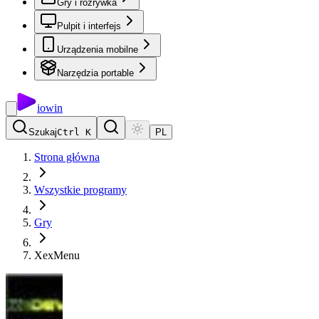
Gry i rozrywka
Pulpit i interfejs
Urządzenia mobilne
Narzędzia portable
io
win
Szukaj
Ctrl K
PL
Strona główna
Wszystkie programy
Gry
XexMenu