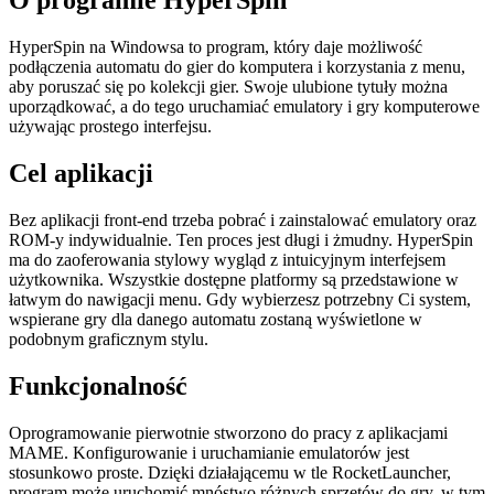
O programie HyperSpin
HyperSpin na Windowsa to program, który daje możliwość
podłączenia automatu do gier do komputera i korzystania z menu,
aby poruszać się po kolekcji gier. Swoje ulubione tytuły można
uporządkować, a do tego uruchamiać emulatory i gry komputerowe
używając prostego interfejsu.
Cel aplikacji
Bez aplikacji front-end trzeba pobrać i zainstalować emulatory oraz
ROM-y indywidualnie. Ten proces jest długi i żmudny. HyperSpin
ma do zaoferowania stylowy wygląd z intuicyjnym interfejsem
użytkownika. Wszystkie dostępne platformy są przedstawione w
łatwym do nawigacji menu. Gdy wybierzesz potrzebny Ci system,
wspierane gry dla danego automatu zostaną wyświetlone w
podobnym graficznym stylu.
Funkcjonalność
Oprogramowanie pierwotnie stworzono do pracy z aplikacjami
MAME. Konfigurowanie i uruchamianie emulatorów jest
stosunkowo proste. Dzięki działającemu w tle RocketLauncher,
program może uruchomić mnóstwo różnych sprzętów do gry, w tym