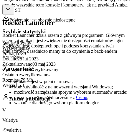
prawie wszystkie retro konsole i komputery, jak na przykład Amiga
i Atari ST.
Pobieranie jest obecnie niedostępne
Rocket Launcher
Szybkie statystyki
Rocket Launcher działa razem z głównym programem. Głównym
celem tej aplikacji jest zwiększenie dostępności emulatorów i gier.
Status
Aktywny
Zwiększa ilość dostępnych opcji podczas korzystania z tych
Wyświetlenia
9
emulatorów. Zasadniczo mamy tu do czynienia z back-endem
Pobrania
789
HyperSpin.
Dodano
28 lut 2023
Zaktualizowano
03 maj 2023
Zawartość
Cykl życia
Niezweryfikowany
Ostatnio zweryfikowano
-
Rozmiar
479 Mb
aplikacja jest w pełni darmowa;
Wersja
1.5.1
kompatybilność z najnowszymi wersjami Windowsa;
możliwość zarządzania sporym wyborem automatów arcade;
opcja korzystanie jednocześnie z
Cemu
;
Autor publikacji
wsparcie dla dużego wyboru platform do gier.
V
Valeriya
@valeriya