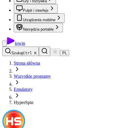
Gry i rozrywka
Pulpit i interfejs
Urządzenia mobilne
Narzędzia portable
io
win
Szukaj
Ctrl K
PL
Strona główna
Wszystkie programy
Emulatory
HyperSpin