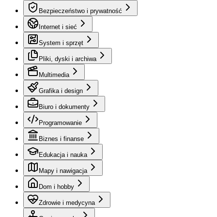
Bezpieczeństwo i prywatność
Internet i sieć
System i sprzęt
Pliki, dyski i archiwa
Multimedia
Grafika i design
Biuro i dokumenty
Programowanie
Biznes i finanse
Edukacja i nauka
Mapy i nawigacja
Dom i hobby
Zdrowie i medycyna