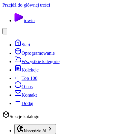
Przejdź do głównej treści
io
win
Start
Oprogramowanie
Wszystkie kategorie
Kolekcje
Top 100
O nas
Kontakt
Dodaj
Sekcje katalogu
Narzędzia AI