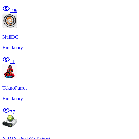
196
NullDC
Emulatory
11
TeknoParrot
Emulatory
77
XBOX 360 ISO Extract