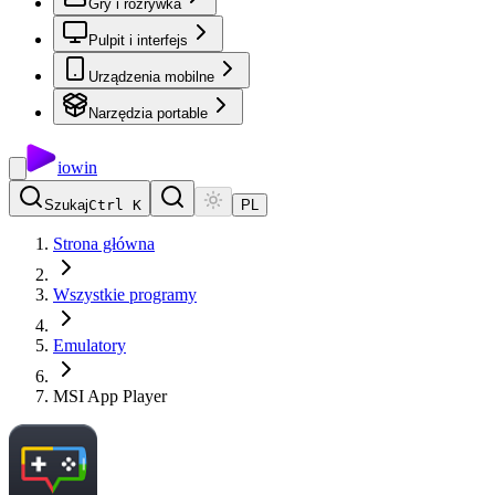
Gry i rozrywka
Pulpit i interfejs
Urządzenia mobilne
Narzędzia portable
io
win
Szukaj
Ctrl K
PL
Strona główna
Wszystkie programy
Emulatory
MSI App Player