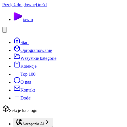
Przejdź do głównej treści
io
win
Start
Oprogramowanie
Wszystkie kategorie
Kolekcje
Top 100
O nas
Kontakt
Dodaj
Sekcje katalogu
Narzędzia AI