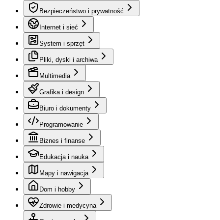
Bezpieczeństwo i prywatność
Internet i sieć
System i sprzęt
Pliki, dyski i archiwa
Multimedia
Grafika i design
Biuro i dokumenty
Programowanie
Biznes i finanse
Edukacja i nauka
Mapy i nawigacja
Dom i hobby
Zdrowie i medycyna