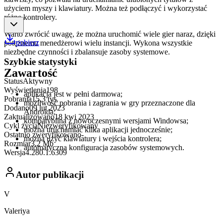
użyciem myszy i klawiatury. Można też podłączyć i wykorzystać
różne kontrolery.
Warto zwrócić uwagę, że można uruchomić wiele gier naraz, dzięki
pobierz
potężnemu menedżerowi wielu instancji. Wykona wszystkie
niezbędne czynności i zbalansuje zasoby systemowe.
Szybkie statystyki
Zawartość
Status
Aktywny
Wyświetlenia
198
aplikacja jest w pełni darmowa;
Pobrania
15,3 tys.
możliwość pobrania i zagrania w gry przeznaczone dla
Dodano
09 lut 2023
Androida;
Zaktualizowano
18 kwi 2023
kompatybilna z nowoczesnymi wersjami Windowsa;
Cykl życia
Niezweryfikowany
można uruchamiać kilka aplikacji jednocześnie;
Ostatnio zweryfikowano
-
można użyć klawiatury i wejścia kontrolera;
Rozmiar
3,2 Mb
automatyczna konfiguracja zasobów systemowych.
Wersja
4.280.1.6309
Autor publikacji
V
Valeriya