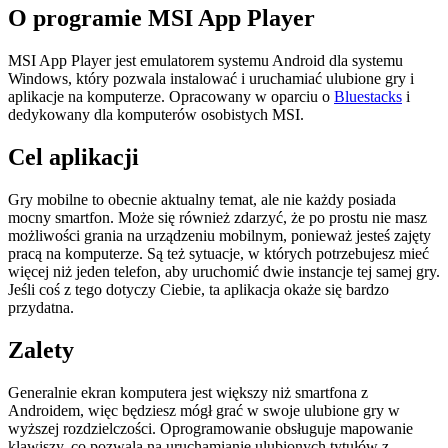
O programie MSI App Player
MSI App Player jest emulatorem systemu Android dla systemu
Windows, który pozwala instalować i uruchamiać ulubione gry i
aplikacje na komputerze. Opracowany w oparciu o
Bluestacks
i
dedykowany dla komputerów osobistych MSI.
Cel aplikacji
Gry mobilne to obecnie aktualny temat, ale nie każdy posiada
mocny smartfon. Może się również zdarzyć, że po prostu nie masz
możliwości grania na urządzeniu mobilnym, ponieważ jesteś zajęty
pracą na komputerze. Są też sytuacje, w których potrzebujesz mieć
więcej niż jeden telefon, aby uruchomić dwie instancje tej samej gry.
Jeśli coś z tego dotyczy Ciebie, ta aplikacja okaże się bardzo
przydatna.
Zalety
Generalnie ekran komputera jest większy niż smartfona z
Androidem, więc będziesz mógł grać w swoje ulubione gry w
wyższej rozdzielczości. Oprogramowanie obsługuje mapowanie
klawiszy, co pozwala na uruchamianie ulubionych tytułów z