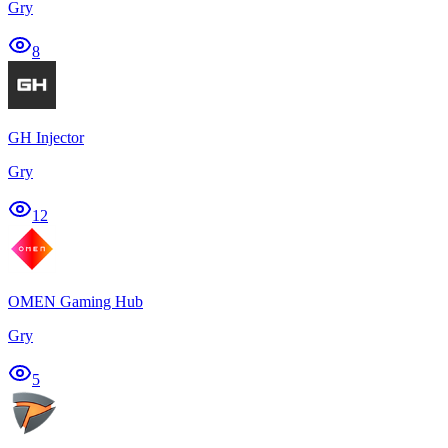
Gry
8
GH Injector
Gry
12
OMEN Gaming Hub
Gry
5