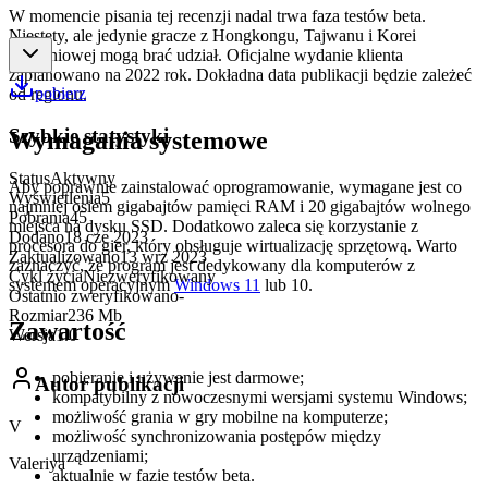
W momencie pisania tej recenzji nadal trwa faza testów beta.
Niestety, ale jedynie gracze z Hongkongu, Tajwanu i Korei
Południowej mogą brać udział. Oficjalne wydanie klienta
zaplanowano na 2022 rok. Dokładna data publikacji będzie zależeć
pobierz
od regionu.
Szybkie statystyki
Wymagania systemowe
Status
Aktywny
Aby poprawnie zainstalować oprogramowanie, wymagane jest co
Wyświetlenia
5
najmniej osiem gigabajtów pamięci RAM i 20 gigabajtów wolnego
Pobrania
45
miejsca na dysku SSD. Dodatkowo zaleca się korzystanie z
Dodano
18 cze 2023
procesora do gier, który obsługuje wirtualizację sprzętową. Warto
Zaktualizowano
13 wrz 2023
zaznaczyć, że program jest dedykowany dla komputerów z
Cykl życia
Niezweryfikowany
systemem operacyjnym
Windows 11
lub 10.
Ostatnio zweryfikowano
-
Rozmiar
236 Mb
Zawartość
Wersja
1.0
pobieranie i używanie jest darmowe;
Autor publikacji
kompatybilny z nowoczesnymi wersjami systemu Windows;
możliwość grania w gry mobilne na komputerze;
V
możliwość synchronizowania postępów między
urządzeniami;
Valeriya
aktualnie w fazie testów beta.