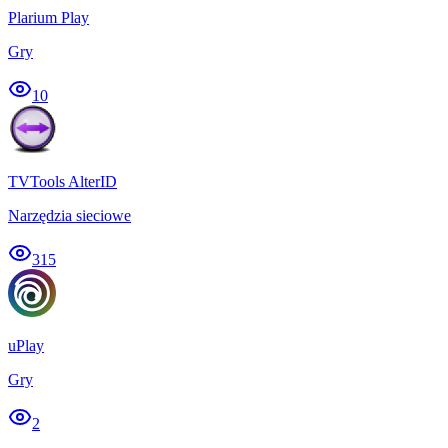
Plarium Play
Gry
10
TVTools AlterID
Narzędzia sieciowe
315
uPlay
Gry
2