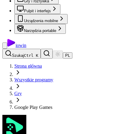
Gry i rozrywka
Pulpit i interfejs
Urządzenia mobilne
Narzędzia portable
io
win
Szukaj
Ctrl K
PL
Strona główna
Wszystkie programy
Gry
Google Play Games