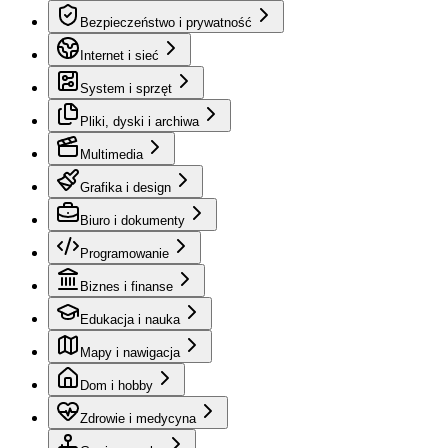
Bezpieczeństwo i prywatność
Internet i sieć
System i sprzęt
Pliki, dyski i archiwa
Multimedia
Grafika i design
Biuro i dokumenty
Programowanie
Biznes i finanse
Edukacja i nauka
Mapy i nawigacja
Dom i hobby
Zdrowie i medycyna