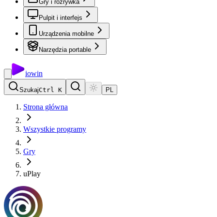
Gry i rozrywka
Pulpit i interfejs
Urządzenia mobilne
Narzędzia portable
io
win
Szukaj
Ctrl K
PL
Strona główna
Wszystkie programy
Gry
uPlay