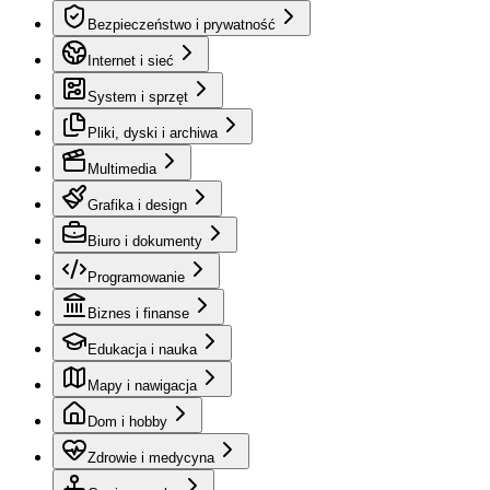
Bezpieczeństwo i prywatność
Internet i sieć
System i sprzęt
Pliki, dyski i archiwa
Multimedia
Grafika i design
Biuro i dokumenty
Programowanie
Biznes i finanse
Edukacja i nauka
Mapy i nawigacja
Dom i hobby
Zdrowie i medycyna