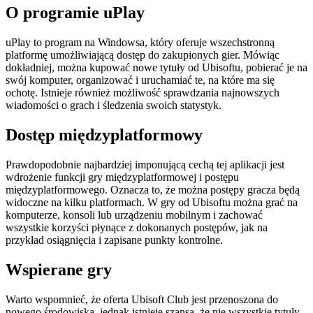
O programie uPlay
uPlay to program na Windowsa, który oferuje wszechstronną
platformę umożliwiającą dostęp do zakupionych gier. Mówiąc
dokładniej, można kupować nowe tytuły od Ubisoftu, pobierać je na
swój komputer, organizować i uruchamiać te, na które ma się
ochotę. Istnieje również możliwość sprawdzania najnowszych
wiadomości o grach i śledzenia swoich statystyk.
Dostęp międzyplatformowy
Prawdopodobnie najbardziej imponującą cechą tej aplikacji jest
wdrożenie funkcji gry międzyplatformowej i postępu
międzyplatformowego. Oznacza to, że można postępy gracza będą
widoczne na kilku platformach. W gry od Ubisoftu można grać na
komputerze, konsoli lub urządzeniu mobilnym i zachować
wszystkie korzyści płynące z dokonanych postępów, jak na
przykład osiągnięcia i zapisane punkty kontrolne.
Wspierane gry
Warto wspomnieć, że oferta Ubisoft Club jest przenoszona do
nowego środowiska, jednak istnieje szansa, że nie wszystkie tytuły