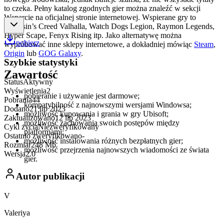
to czeka. Pełny katalog zgodnych gier można znaleźć w sekcji
Wsparcie na oficjalnej stronie internetowej. Wspierane gry to
Assassin’s Creed Valhalla, Watch Dogs Legion, Raymon Legends,
Hyper Scape, Fenyx Rising itp. Jako alternatywę można
pobierz
wypróbować inne sklepy internetowe, a dokładniej mówiąc
Steam
,
Origin
lub
GOG Galaxy
.
Szybkie statystyki
Zawartość
Status
Aktywny
Wyświetlenia
2
pobieranie i używanie jest darmowe;
Pobrania
44
kompatybilność z najnowszymi wersjami Windowsa;
Dodano
21 lip 2023
możliwość kupowania i grania w gry Ubisoft;
Zaktualizowano
12 lip 2023
możliwość zachowania swoich postępów między
Cykl życia
Niezweryfikowany
platformami;
Ostatnio zweryfikowano
-
możliwość instalowania różnych bezpłatnych gier;
Rozmiar
248 Mb
możliwość przejrzenia najnowszych wiadomości ze świata
Wersja
2.0
gier.
Autor publikacji
V
Valeriya