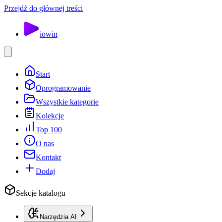
Przejdź do głównej treści
io
win
Start
Oprogramowanie
Wszystkie kategorie
Kolekcje
Top 100
O nas
Kontakt
Dodaj
Sekcje katalogu
Narzędzia AI