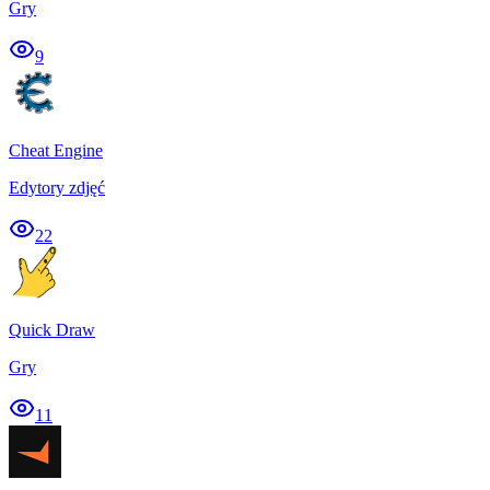
Gry
9
Cheat Engine
Edytory zdjęć
22
Quick Draw
Gry
11