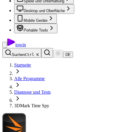
Spiele und Unterhaltung
Desktop und Oberfläche
Mobile Geräte
Portable Tools
io
win
Suchen
Ctrl K
DE
Startseite
Alle Programme
Diagnose und Tests
3DMark Time Spy