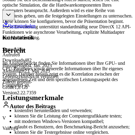
optische Simulation, die die Hardwarekomponenten Ihres
Computers beansprucht. Außerdem wird es eine Reihe von
Einzeltests geben, um die festgelegten Einstellungen zu untersuchen.
Diese können Sie konfigurieren, bevor die Präsentation beginnt.
herunterladen
Diese Erweiterung unterstützt standardmäßig neue DirectX 12 API-
Funktionen wie asynchrone Verarbeitung, explizite Multiadapter
Kurzstatistik
und Multithreading.
Bericht
Status
Aktiv
Aufrufe
8
Downloads
482
Im Analysebericht finden Sie Informationen über Ihre GPU- und
Hinzugefügt
04. Jan. 2023
CPU-Parameter sowie generelle Informationen über Ihr eigenes
Aktualisiert
23. Mai 2023
System. Darüber hinaus zeigt es die Korrelation zwischen der
Lebenszyklus
Nicht verifiziert
abgelaufenen Zeit und dem spezifischen Leistungsaspekt des
Zuletzt geprüft
-
Computers an.
Größe
1,8 Gb
Version
2.22.7359
Leistungsmerkmale
Autor des Beitrags
kostenfrei herunterladen und verwenden;
können Sie die Leistung der Computergrafikkarte testen;
V
mit modernen Windows-Versionen kompatibel;
erlaubt es Benutzern, den Benchmarking-Bericht anzusehen;
Valeriya
können Sie die Testergebnisse online vergleichen.