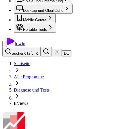
Spiele und Unterhaltung
Desktop und Oberfläche
Mobile Geräte
Portable Tools
io
win
Suchen
Ctrl K
DE
Startseite
Alle Programme
Diagnose und Tests
EViews