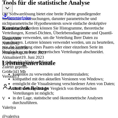
Tools für die statistische Analyse
Die Softwarelösung bietet eine breite Palette grundlegender
herunterladen
statistischer Untersuchungen, darunter parametrische und
nichtparametrische Hypothesentests sowie einfache deskriptive
Kurzstatistik
Statistiken. Außerdem können Sie Histogramme, theoretische
Verteilungen, Kernel-Dichten, Überlebensdiagramme und Quantil-
Diagramme verwenden, um die Verteilung Ihrer Daten zu
Status
Aktiv
visualisieren. Letztere können verwendet werden, um zu beurteilen,
Aufrufe
42
wie die Verteilung eines Paares oder einer einzelnen Serie im
Downloads
956
Vergleich zu anderen theoretischen Verteilungen abschneidet.
Hinzugefügt
26. Feb. 2023
Aktualisiert
19. Juni 2023
Leistungsmerkmale
Lebenszyklus
Nicht verifiziert
Zuletzt geprüft
-
Größe
343 Mb
kostenlos zu verwenden und herunterzuladen;
Version
13
kompatibel mit den aktuellen Versionen von Windows;
ermöglicht die Visualisierung verschiedener Arten von Daten;
Autor des Beitrags
die Erstellung und der Vergleich von theoretischen
Verteilungen ist möglich;
in der Lage, statistische und ökonometrische Analysen
V
durchzuführen.
Valeriya
@valeriya