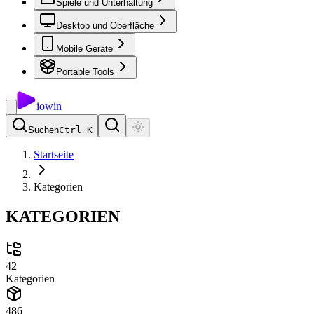
Spiele und Unterhaltung
Desktop und Oberfläche
Mobile Geräte
Portable Tools
io
win
Suchen
Ctrl K
Startseite
Kategorien
KATEGORIEN
42
Kategorien
486