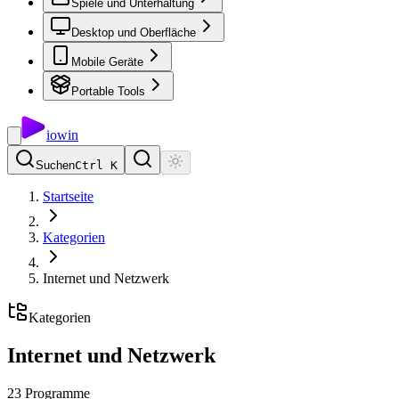
Spiele und Unterhaltung
Desktop und Oberfläche
Mobile Geräte
Portable Tools
io
win
Suchen
Ctrl K
Startseite
Kategorien
Internet und Netzwerk
Kategorien
Internet und Netzwerk
23
Programme