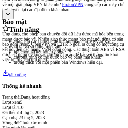
về một giải pháp VPN khác như
ProtonVPN
cung cấp các máy chủ
trực tuyến tại các địa điểm khác nhau.
Bảo mật
Tính năng
Ứng dụng cho phép bạn chuyển đổi dữ liệu được mã hóa bên trong
mạng được bảo vệ. Nhiều giao thức mạng bảo mật nổi tiếng có sẵn
cung cấp các công cụ để kết nối máy chủ VPN từ xa;
bao gồm IPsec, OpenVPN và L2TP. Ngoài ra cũng có một công cụ
tải về và sử dụng miễn phí;
kết nối đến các mạng VPN công cộng. Các thuật toán AES và RSA
lựa chọn tái kết nối tự động;
được sử dụng để tạo các đường hầm ảo để bảo vệ thông tin khỏi
chương trình có thể được bảo vệ bằng mật khẩu;
việc bị truy cập trái phép.
tương thích với mọi phiên bản Windows hiện đại.
tải xuống
Thống kê nhanh
Trạng thái
Đang hoạt động
Lượt xem
5
Lượt tải
410
Đã thêm
14 thg 5, 2023
Cập nhật
23 thg 5, 2023
Vòng đời
Chưa xác minh
Xác minh lần cuối
-