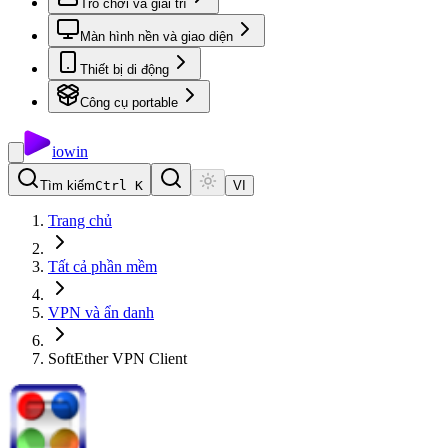
Trò chơi và giải trí
Màn hình nền và giao diện
Thiết bị di động
Công cụ portable
io
win
Tìm kiếm
Ctrl K
VI
Trang chủ
Tất cả phần mềm
VPN và ẩn danh
SoftEther VPN Client