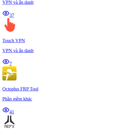
VPN và ẩn danh
37
Touch VPN
VPN và ẩn danh
7
Octoplus FRP Tool
Phần mềm khác
41