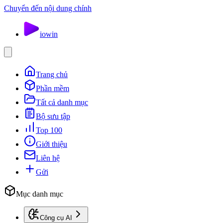
Chuyển đến nội dung chính
io
win
Trang chủ
Phần mềm
Tất cả danh mục
Bộ sưu tập
Top 100
Giới thiệu
Liên hệ
Gửi
Mục danh mục
Công cụ AI