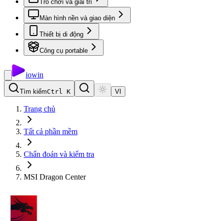
Trò chơi và giải trí
Màn hình nền và giao diện
Thiết bị di động
Công cụ portable
io
win
Tìm kiếm
Ctrl K
VI
Trang chủ
Tất cả phần mềm
Chẩn đoán và kiểm tra
MSI Dragon Center