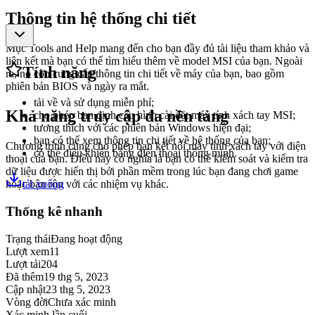
Thông tin hệ thống chi tiết
Mục Tools and Help mang đến cho bạn đầy đủ tài liệu tham khảo và
liên kết mà bạn có thể tìm hiểu thêm về model MSI của bạn. Ngoài
Tính năng
ra, nó còn cung cấp thông tin chi tiết về máy của bạn, bao gồm
phiên bản BIOS và ngày ra mắt.
tải về và sử dụng miễn phí;
Khả năng truy cập đa nền tảng
cho phép bạn định cấu hình cài đặt máy tính xách tay MSI;
tương thích với các phiên bản Windows hiện đại;
bạn có thể xem thông tin chi tiết về hệ thống của bạn;
Chương trình cũng cho phép bạn kết nối máy tính xách tay với điện
có thể điều khiển bằng điện thoại thông minh.
thoại của bạn. Điều này có nghĩa là bạn có thể kiểm soát và kiểm tra
dữ liệu được hiển thị bởi phần mềm trong lúc bạn đang chơi game
hoặc bận rộn với các nhiệm vụ khác.
tải xuống
Thống kê nhanh
Trạng thái
Đang hoạt động
Lượt xem
11
Lượt tải
204
Đã thêm
19 thg 5, 2023
Cập nhật
23 thg 5, 2023
Vòng đời
Chưa xác minh
Xác minh lần cuối
-