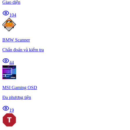
Giao diện
104
BMW Scanner
Chẩn đoán và kiểm tra
44
MSI Gaming OSD
Đa phương tiện
19