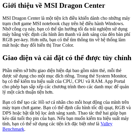
Giới thiệu về MSI Dragon Center
MSI Dragon Center là một tiện ích điều khiển dành cho những máy
trạm chơi game MSI notebook chạy trên hệ điều hành Windows.
Nhờ công cụ này, bạn có thể tận hưởng tối đa trải nghiệm sử dụng
máy bằng việc định cấu hình âm thanh và ánh sáng của đèn bàn phí
RGB per-key. Hơn nữa, bạn có thể tìm thông tin về hệ thống làm
mát hoặc thay đổi hiển thị True Color.
Giao diện và cài đặt có thể được tùy chỉnh
Phần mềm sở hữu giao diện hiện đại bao gồm năm thẻ, mỗi thẻ
được sử dụng cho một mục đích riêng. Trong thẻ System Monitor,
bạ có thể kiểm tra hiệu suất của CPU, CPU và RAM. App Portal
cho phép bạn sắp xếp các chương trình theo các danh mục để quản
lý một cách thuận tiện hơn.
Bạn có thể tạo các Hồ sơ cá nhân cho mỗi hoạt động của mình trên
máy trạm chơi game. Bạn có thể định cấu hình tốc độ quạt, RGB và
DPS hoặc bật tắt bộ lọc ánh sáng xanh. Thao tác thứ hai giúp bạn
kéo dài tuổi thọ pin của bạn. Nếu bạn muốn kiểm tra hiệu suất máy
tính, bạn có thể sử dụng các tiện ích đặc biệt như là
Valley
Benchmark
.