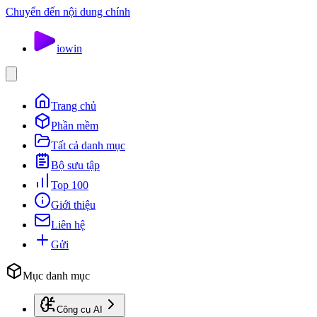
Chuyển đến nội dung chính
io
win
Trang chủ
Phần mềm
Tất cả danh mục
Bộ sưu tập
Top 100
Giới thiệu
Liên hệ
Gửi
Mục danh mục
Công cụ AI