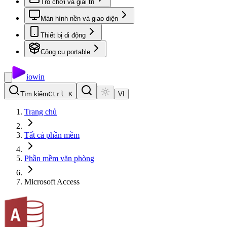
Trò chơi và giải trí
Màn hình nền và giao diện
Thiết bị di động
Công cụ portable
io
win
Tìm kiếm
Ctrl K
VI
Trang chủ
Tất cả phần mềm
Phần mềm văn phòng
Microsoft Access