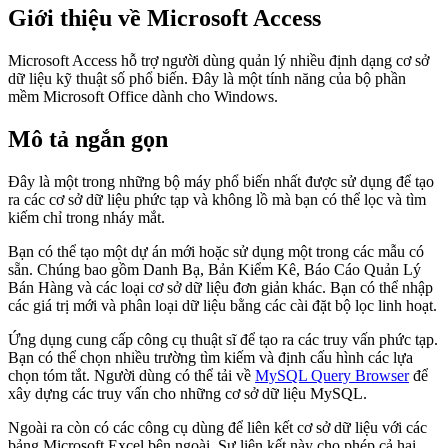
Giới thiệu về Microsoft Access
Microsoft Access hỗ trợ người dùng quản lý nhiều định dạng cơ sở
dữ liệu kỹ thuật số phổ biến. Đây là một tính năng của bộ phần
mềm Microsoft Office dành cho Windows.
Mô tả ngắn gọn
Đây là một trong những bộ máy phổ biến nhất được sử dụng để tạo
ra các cơ sở dữ liệu phức tạp và không lồ mà bạn có thể lọc và tìm
kiếm chỉ trong nháy mắt.
Bạn có thể tạo một dự án mới hoặc sử dụng một trong các mẫu có
sẵn. Chúng bao gồm Danh Bạ, Bản Kiểm Kê, Báo Cáo Quản Lý
Bán Hàng và các loại cơ sở dữ liệu đơn giản khác. Bạn có thể nhập
các giá trị mới và phân loại dữ liệu bằng các cài đặt bộ lọc linh hoạt.
Ứng dụng cung cấp công cụ thuật sĩ để tạo ra các truy vấn phức tạp.
Bạn có thể chọn nhiều trường tìm kiếm và định cấu hình các lựa
chọn tóm tắt. Người dùng có thể tải về
MySQL Query Browser
để
xây dựng các truy vấn cho những cơ sở dữ liệu MySQL.
Ngoài ra còn có các công cụ dùng để liên kết cơ sở dữ liệu với các
bảng Microsoft Excel bên ngoài. Sự liên kết này cho phép cả hai