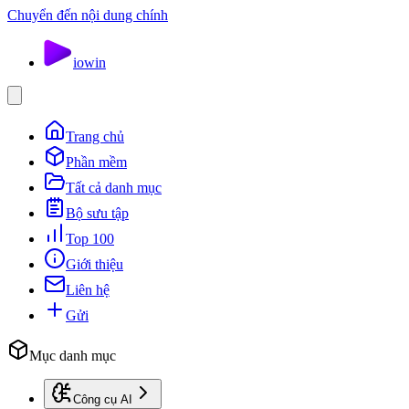
Chuyển đến nội dung chính
io
win
Trang chủ
Phần mềm
Tất cả danh mục
Bộ sưu tập
Top 100
Giới thiệu
Liên hệ
Gửi
Mục danh mục
Công cụ AI