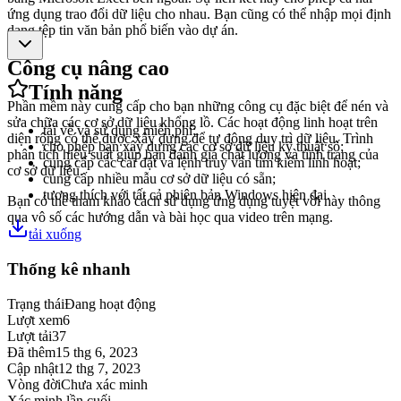
ứng dụng trao đổi dữ liệu cho nhau. Bạn cũng có thể nhập mọi định
dạng tệp tin văn bản phổ biến vào dự án.
Công cụ nâng cao
Tính năng
Phần mềm này cung cấp cho bạn những công cụ đặc biệt để nén và
sửa chữa các cơ sở dữ liệu khổng lồ. Các hoạt động linh hoạt trên
tải về và sử dụng miễn phí;
diện rộng có thể được xây dựng để tự động duy trì dữ liệu. Trình
cho phép bạn xây dựng các cơ sở dữ liệu kỹ thuật số;
phân tích hiệu suất giúp bạn đánh giá chất lượng và tình trạng của
cung cấp các cài đặt và lệnh truy vấn tìm kiếm linh hoạt;
cơ sở dữ liệu.
cung cấp nhiều mẫu cơ sở dữ liệu có sẵn;
tương thích với tất cả phiên bản Windows hiện đại.
Bạn có thể tham khảo cách sử dụng ứng dụng tuyệt vời này thông
qua vô số các hướng dẫn và bài học qua video trên mạng.
tải xuống
Thống kê nhanh
Trạng thái
Đang hoạt động
Lượt xem
6
Lượt tải
37
Đã thêm
15 thg 6, 2023
Cập nhật
12 thg 7, 2023
Vòng đời
Chưa xác minh
Xác minh lần cuối
-