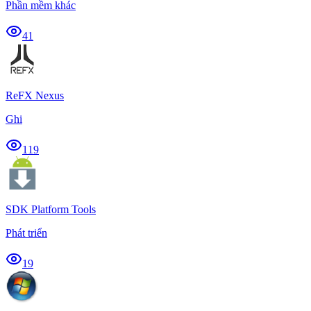
Phần mềm khác
41
ReFX Nexus
Ghi
119
SDK Platform Tools
Phát triển
19