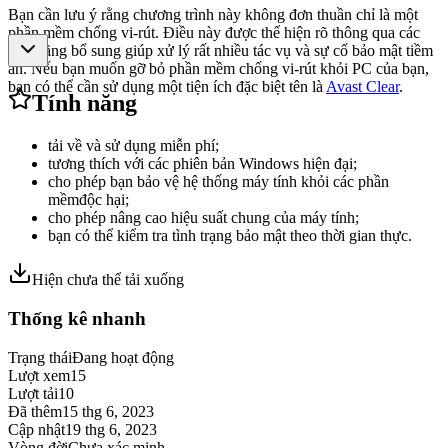
Bạn cần lưu ý rằng chương trình này không đơn thuần chỉ là một
phần mềm chống vi-rút. Điều này được thể hiện rõ thông qua các
tính năng bổ sung giúp xử lý rất nhiều tác vụ và sự cố bảo mật tiềm
ẩn. Nếu bạn muốn gỡ bỏ phần mềm chống vi-rút khỏi PC của bạn,
bạn có thể cần sử dụng một tiện ích đặc biệt tên là
Avast Clear
.
Tính năng
tải về và sử dụng miễn phí;
tương thích với các phiên bản Windows hiện đại;
cho phép bạn bảo vệ hệ thống máy tính khỏi các phần
mềmđộc hại;
cho phép nâng cao hiệu suất chung của máy tính;
bạn có thể kiểm tra tình trạng bảo mật theo thời gian thực.
Hiện chưa thể tải xuống
Thống kê nhanh
Trạng thái
Đang hoạt động
Lượt xem
15
Lượt tải
10
Đã thêm
15 thg 6, 2023
Cập nhật
19 thg 6, 2023
Vòng đời
Chưa xác minh