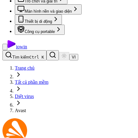
Trò chơi và giải trí
Màn hình nền và giao diện
Thiết bị di động
Công cụ portable
io
win
Tìm kiếm
Ctrl K
VI
Trang chủ
Tất cả phần mềm
Diệt virus
Avast