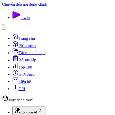
Chuyển đến nội dung chính
io
win
Trang chủ
Phần mềm
Tất cả danh mục
Bộ sưu tập
Top 100
Giới thiệu
Liên hệ
Gửi
Mục danh mục
Công cụ AI